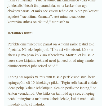
ju ideaalis lihtsalt ära parandada, mina keskendun aga
ebakorrapärale, et miks see valesti tehtud on. Võin pisikestest
asjadest “sae käima tõmmata”, sest minu ideaalootus
korrapära suhtes on rikutud,” tunnistab ta.
Detailides kinni
Perfektsionismineeduse pärast on Antonil raske teatud töid
lõpetada. Näiteks lepinguid. “Üks asi viib teiseni, kõik on
ahelas ja ma pean kõik ära lahendama. Mõtlen, et kui selle
lause sisse kirjutan, tekivad need ja need ohud ning nende
elimineerimisel juba teised ohud.”
Leping sai lõpuks valmis tänu teisele perfektsionistile, kelle
lepingupõhi oli 15 lehekülge pikk. “Tegin selle baasil endale
ideaalpõhja kahele leheküljele. See on perfektne leping,” on
Anton veendunud. Uus kiiks on tal nüüd aga see, et leping
peab ilmtingimata mahtuma kahele lehele, kui ei mahu, siis
muudab fonti, et mahuks.