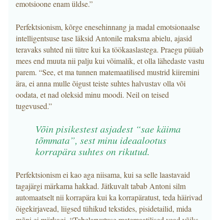
emotsioone enam üldse.”
Perfektsionism, kõrge enesehinnang ja madal emotsionaalse
intelligentsuse tase läksid Antonile maksma abielu, ajasid
teravaks suhted nii tütre kui ka töökaaslastega. Praegu püüab
mees end muuta nii palju kui võimalik, et olla lähedaste vastu
parem. “See, et ma tunnen matemaatilised mustrid kiiremini
ära, ei anna mulle õigust teiste suhtes halvustav olla või
oodata, et nad oleksid minu moodi. Neil on teised
tugevused.”
Võin pisikestest asjadest “sae käima
tõmmata”, sest minu ideaalootus
korrapära suhtes on rikutud.
Perfektsionism ei kao aga niisama, kui sa selle laastavaid
tagajärgi märkama hakkad. Jätkuvalt tabab Antoni silm
automaatselt nii korrapära kui ka korrapäratust, teda häirivad
õigekirjavead, liigsed tühikud tekstides, pisidetailid, mida
mõni ei märkagi. “Tabelarvutuse matemaatilised vead võiks