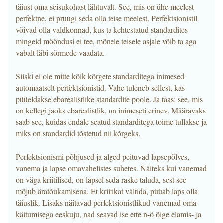
täiust oma seisukohast lähtuvalt. See, mis on ühe meelest
perfektne, ei pruugi seda olla teise meelest. Perfektsionistil
võivad olla valdkonnad, kus ta kehtestatud standardites
mingeid mööndusi ei tee, mõnele teisele asjale võib ta aga
vabalt läbi sõrmede vaadata.
Siiski ei ole mitte kõik kõrgete standarditega inimesed
automaatselt perfektsionistid. Vahe tuleneb sellest, kas
püüeldakse ebarealistlike standardite poole. Ja taas: see, mis
on kellegi jaoks ebarealistlik, on inimeseti erinev. Määravaks
saab see, kuidas endale seatud standarditega toime tullakse ja
miks on standardid tõstetud nii kõrgeks.
Perfektsionismi põhjused ja alged peituvad lapsepõlves,
vanema ja lapse omavahelistes suhetes. Näiteks kui vanemad
on väga kriitilised, on lapsel seda raske taluda, sest see
mõjub äratõukamisena. Et kriitikat vältida, püüab laps olla
täiuslik. Lisaks näitavad perfektsionistlikud vanemad oma
käitumisega eeskuju, nad seavad ise ette n-ö õige elamis- ja