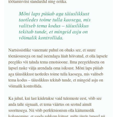
töötamisviisi standardid ning eetika.
Mõni laps püüab aga täiuslikkust
taotledes toime tulla kaosega, mis
valitseb tema kodus – täiuslikkus
tekitab tunde, et mingeid asju on
võimalik kontrollida.
Nartsissistlike vanemate puhul on ohuks see, et suure
tõenäosusega on nad iseendaga liialt hõivatud, et olla lapsele
peegliks või taluda tema emotsioone. Ilma peegelduseta on
lapsel raske välja arendada oma isiksust. Mõni laps püüab
aga täiuslikkust taotledes toime tulla kaosega, mis valitseb
tema kodus – täiuslikkus tekitab tunde, et mingeid asju on
võimalik kontrollida.
Ka juhul, kui last kiidetakse vaid tulemuste eest, võib see
anda talle signaali, et tema väärtus on seotud ainult
sooritusega. Nii võib perfektsionism olla käitumuslik
kohanemine, et saada rohkem kiitust, mille järele lapsed nii