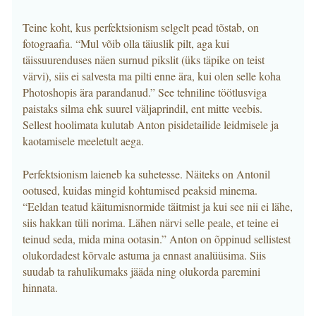
Teine koht, kus perfektsionism selgelt pead tõstab, on
fotograafia. “Mul võib olla täiuslik pilt, aga kui
täissuurenduses näen surnud pikslit (üks täpike on teist
värvi), siis ei salvesta ma pilti enne ära, kui olen selle koha
Photoshopis ära parandanud.” See tehniline töötlusviga
paistaks silma ehk suurel väljaprindil, ent mitte veebis.
Sellest hoolimata kulutab Anton pisidetailide leidmisele ja
kaotamisele meeletult aega.
Perfektsionism laieneb ka suhetesse. Näiteks on Antonil
ootused, kuidas mingid kohtumised peaksid minema.
“Eeldan teatud käitumisnormide täitmist ja kui see nii ei lähe,
siis hakkan tüli norima. Lähen närvi selle peale, et teine ei
teinud seda, mida mina ootasin.” Anton on õppinud sellistest
olukordadest kõrvale astuma ja ennast analüüsima. Siis
suudab ta rahulikumaks jääda ning olukorda paremini
hinnata.