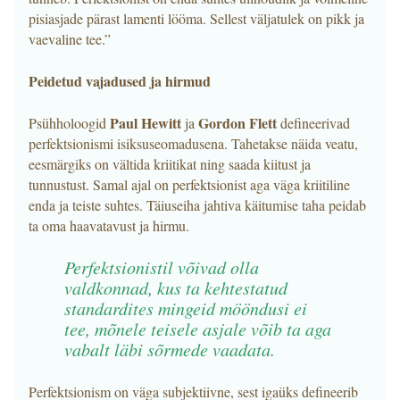
pisiasjade pärast lamenti lööma. Sellest väljatulek on pikk ja
vaevaline tee.”
Peidetud vajadused ja hirmud
Paul Hewitt
Gordon Flett
Psühholoogid
ja
defineerivad
perfektsionismi isiksuseomadusena. Tahetakse näida veatu,
eesmärgiks on vältida kriitikat ning saada kiitust ja
tunnustust. Samal ajal on perfektsionist aga väga kriitiline
enda ja teiste suhtes. Täiuseiha jahtiva käitumise taha peidab
ta oma haavatavust ja hirmu.
Perfektsionistil võivad olla
valdkonnad, kus ta kehtestatud
standardites mingeid mööndusi ei
tee, mõnele teisele asjale võib ta aga
vabalt läbi sõrmede vaadata.
Perfektsionism on väga subjektiivne, sest igaüks defineerib