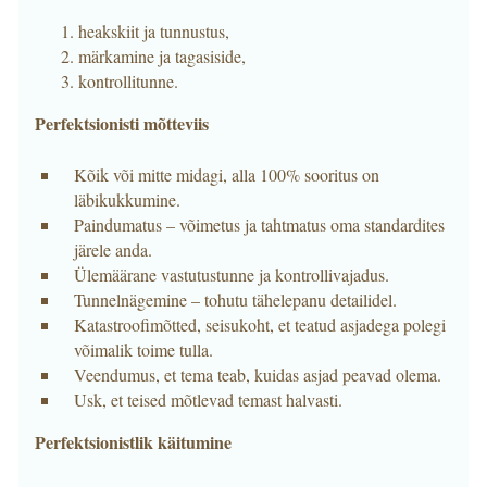
heakskiit ja tunnustus,
märkamine ja tagasiside,
kontrollitunne.
Perfektsionisti mõtteviis
Kõik või mitte midagi, alla 100% sooritus on
läbikukkumine.
Paindumatus – võimetus ja tahtmatus oma standardites
järele anda.
Ülemäärane vastutustunne ja kontrollivajadus.
Tunnelnägemine – tohutu tähelepanu detailidel.
Katastroofimõtted, seisukoht, et teatud asjadega polegi
võimalik toime tulla.
Veendumus, et tema teab, kuidas asjad peavad olema.
Usk, et teised mõtlevad temast halvasti.
Perfektsionistlik käitumine