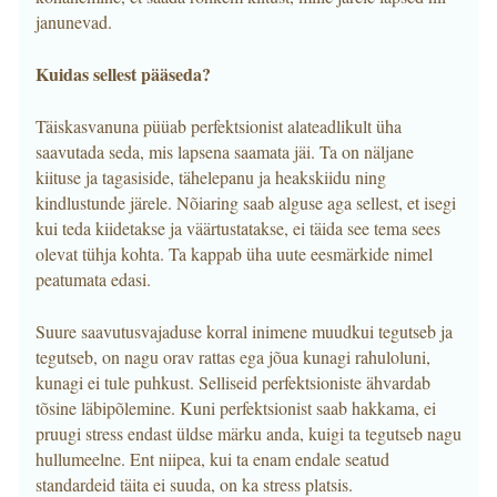
janunevad.
Kuidas sellest pääseda?
Täiskasvanuna püüab perfektsionist alateadlikult üha
saavutada seda, mis lapsena saamata jäi. Ta on näljane
kiituse ja tagasiside, tähelepanu ja heakskiidu ning
kindlustunde järele. Nõiaring saab alguse aga sellest, et isegi
kui teda kiidetakse ja väärtustatakse, ei täida see tema sees
olevat tühja kohta. Ta kappab üha uute eesmärkide nimel
peatumata edasi.
Suure saavutusvajaduse korral inimene muudkui tegutseb ja
tegutseb, on nagu orav rattas ega jõua kunagi rahuloluni,
kunagi ei tule puhkust. Selliseid perfektsioniste ähvardab
tõsine läbipõlemine. Kuni perfektsionist saab hakkama, ei
pruugi stress endast üldse märku anda, kuigi ta tegutseb nagu
hullumeelne. Ent niipea, kui ta enam endale seatud
standardeid täita ei suuda, on ka stress platsis.