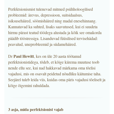
Perfektsionismist tulenevad mitmed psühholoogilised
probleemid: ärevus, depressioon, suitsidaalsus,
isiksusehäired, söömishäired ning madal enesehinnang.
Kannatavad ka suhted, lisaks saavutused, kui ei suudeta
hirmu pärast teatud töödega alustada ja kõik see omakorda
päädib tööstressiga. Lisanduvad füüsilised tervisehädad:
peavalud, uneprobleemid ja südamehäired.
Paul Hewitt
Dr
, kes on üle 20 aasta töötanud
perfektsionistidega, tõdeb, et kõige kiirema muutuse toob
nende ellu see, kui nad hakkavad märkama oma tõelisi
vajadusi, mis on osavalt peidetud nõudliku käitumise taha.
Seejärel tuleb leida viis, kuidas oma päris vajadusi tõeliselt ja
kõige õigemini rahuldada.
3 asja, mida perfektsionist vajab