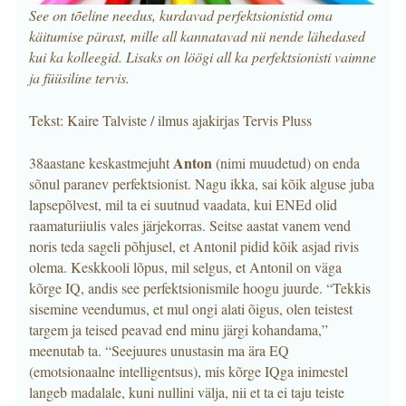
See on tõeline needus, kurdavad perfektsionistid oma
käitumise pärast, mille all kannatavad nii nende lähedased
kui ka kolleegid. Lisaks on löögi all ka perfektsionisti vaimne
ja füüsiline tervis.
Tekst: Kaire Talviste / ilmus ajakirjas Tervis Pluss
Anton
38aastane keskastmejuht
(nimi muudetud) on enda
sõnul paranev perfektsionist. Nagu ikka, sai kõik alguse juba
lapsepõlvest, mil ta ei suutnud vaadata, kui ENEd olid
raamaturiiulis vales järjekorras. Seitse aastat vanem vend
noris teda sageli põhjusel, et Antonil pidid kõik asjad rivis
olema. Keskkooli lõpus, mil selgus, et Antonil on väga
kõrge IQ, andis see perfektsionismile hoogu juurde. “Tekkis
sisemine veendumus, et mul ongi alati õigus, olen teistest
targem ja teised peavad end minu järgi kohandama,”
meenutab ta. “Seejuures unustasin ma ära EQ
(emotsionaalne intelligentsus), mis kõrge IQga inimestel
langeb madalale, kuni nullini välja, nii et ta ei taju teiste