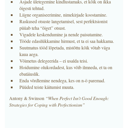
Asjade ületegemine kindlustamaks, et kõik on ikka
õigesti tehtud.
Liigne organiseerimine, nimekirjade koostamine.
Raskused otsuste langetamisel, sest perfektsionist
püüab teha “õiget” otsust.
Vigadele keskendumine ja nende paisutamine.
Tööde edasilükkamine hirmust, et ta ei saa hakkama.
Suutmatus tööd lõpetada, mistõttu kõik võtab väga
kaua aega.
Võimetus delegeerida – ei usalda teisi.
Hoidumine olukordadest, kus võib ilmneda, et ta on
ebatäiuslik.
Enda võrdlemine nendega, kes on n-ö paremad.
Püüded teiste käitumist muuta.
Antony & Swinson
“When Perfect Isn’t Good Enough:
Strategies for Coping with Perfectionism”