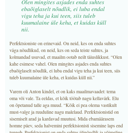
Olen mingites asjades enda suhtes
ebaõiglaselt nõudlik, ei luba endal
vigu teha ja kui teen, siis tuleb
kuumalaine üle keha, et kuidas küll
nii.
Perfektsioniste on erinevaid. On neid, kes on enda suhtes
väga nõudlikud, on neid, kes on seda teiste suhtes, ja
kolmandad usuvad, et maailm ootab neilt täiuslikkust. “Olen
kahe esimese vahel. Olen mingites asjades enda suhtes
ebaõiglaselt nõudlik, ei luba endal vigu teha ja kui teen, siis
tuleb kuumalaine üle keha, et kuidas küll nii.”
Varem oli Anton kindel, et on kaks maailmavaadet: tema
oma või vale. Ta eeldas, et kõik töötab nagu kellavärk. Elu
on õpetanud talle aga muud. “Kõik ei pea olema vastikult
must-valge ja ruuduline nagu malelaud. Perfektsionistid on
sisemiselt arad ja kardavad muutusi. Mida ebamäärasem
homne päev, seda halvemini perfektsionisti sisemine laps end
tunneb. Perfektsionist on enda suhtes ülinõudlik ja võimeline