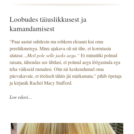
Loobudes täiuslikkusest ja
kamandamisest
“Paar aastat suhtlesin ma rohkem ekraani kui oma
pereliikmetega. Minu ajakava oli nii tihe, et korrutasin
alatasa:
„Meil pole selle jaoks aega.“
Et minutitki polnud
raisata, tähendas see ühtlasi, et polnud aega lõõgastuda ega
teha väikseid rumalusi. Olin nii keskendunud oma
päevakavale, et tõeliselt tähtis jäi märkamata,” pihib õpetaja
ja kirjanik Rachel Macy Stafford.
Loe edasi…