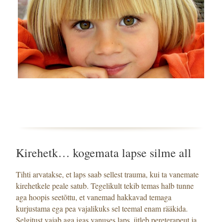
Kirehetk… kogemata lapse silme all
Tihti arvatakse, et laps saab sellest trauma, kui ta vanemate
kirehetkele peale satub. Tegelikult tekib temas halb tunne
aga hoopis seetõttu, et vanemad hakkavad temaga
kurjustama ega pea vajalikuks sel teemal enam rääkida.
Selgitust vajab aga igas vanuses laps, ütleb pereterapeut ja