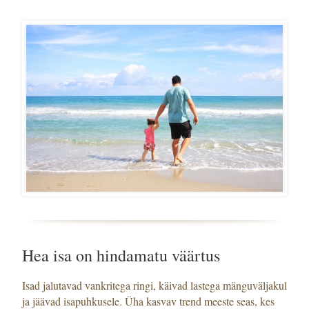
Hea isa on hindamatu väärtus
Isad jalutavad vankritega ringi, käivad lastega mänguväljakul
ja jäävad isapuhkusele. Üha kasvav trend meeste seas, kes