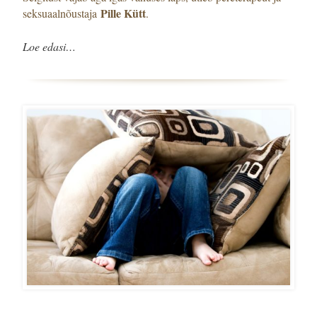
Pille Kütt
seksuaalnõustaja
.
Loe edasi…