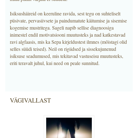
Isiksushäireid on keeruline ravida, sest tegu on suhteliselt
püsivate, pervasiivsete ja paindumatute käitumise ja sisemise
kogemise mustritega. Sageli napib sellise diagnoosiga
inimestel endil motivatsiooni muutusteks ja nad katkestavad
ravi algfaasis, mis ka Sepa kirjeldustest ilmnes (mõistagi olid
selles süüdi teised). Neil on rigiidsed ja sissekujunenud
isiksuse seadumused, mis tekitavad vastuseisu muutusteks,
eriti teravalt juhul, kui need on peale sunnitud.
VÄGIVALLAST