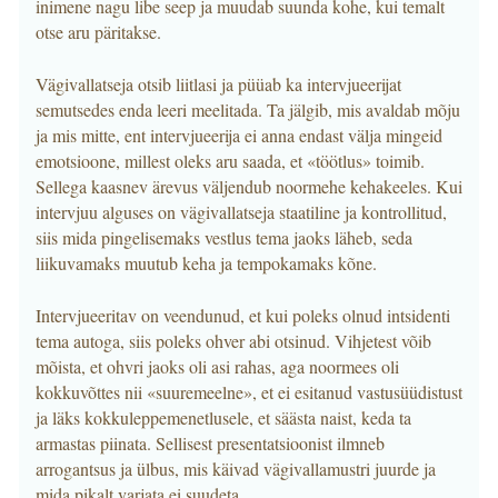
inimene nagu libe seep ja muudab suunda kohe, kui temalt
otse aru päritakse.
Vägivallatseja otsib liitlasi ja püüab ka intervjueerijat
semutsedes enda leeri meelitada. Ta jälgib, mis avaldab mõju
ja mis mitte, ent intervjueerija ei anna endast välja mingeid
emotsioone, millest oleks aru saada, et «töötlus» toimib.
Sellega kaasnev ärevus väljendub noormehe kehakeeles. Kui
intervjuu alguses on vägivallatseja staatiline ja kontrollitud,
siis mida pingelisemaks vestlus tema jaoks läheb, seda
liikuvamaks muutub keha ja tempokamaks kõne.
Intervjueeritav on veendunud, et kui poleks olnud intsidenti
tema autoga, siis poleks ohver abi otsinud. Vihjetest võib
mõista, et ohvri jaoks oli asi rahas, aga noormees oli
kokkuvõttes nii «suuremeelne», et ei esitanud vastusüüdistust
ja läks kokkuleppemenetlusele, et säästa naist, keda ta
armastas piinata. Sellisest presentatsioonist ilmneb
arrogantsus ja ülbus, mis käivad vägivallamustri juurde ja
mida pikalt varjata ei suudeta.