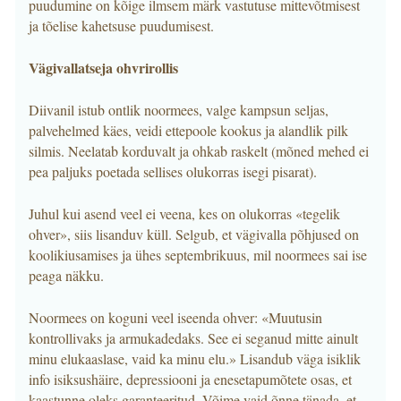
puudumine on kõige ilmsem märk vastutuse mittevõtmisest
ja tõelise kahetsuse puudumisest.
Vägivallatseja ohvrirollis
Diivanil istub ontlik noormees, valge kampsun seljas,
palvehelmed käes, veidi ettepoole kookus ja alandlik pilk
silmis. Neelatab korduvalt ja ohkab raskelt (mõned mehed ei
pea paljuks poetada sellises olukorras isegi pisarat).
Juhul kui asend veel ei veena, kes on olukorras «tegelik
ohver», siis lisanduv küll. Selgub, et vägivalla põhjused on
koolikiusamises ja ühes septembrikuus, mil noormees sai ise
peaga näkku.
Noormees on koguni veel iseenda ohver: «Muutusin
kontrollivaks ja armukadedaks. See ei seganud mitte ainult
minu elukaaslase, vaid ka minu elu.» Lisandub väga isiklik
info isiksushäire, depressiooni ja enesetapumõtete osas, et
kaastunne oleks garanteeritud. Võime vaid õnne tänada, et