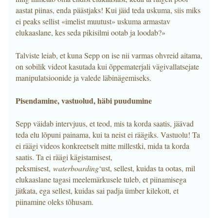
aastat piinas, enda päästjaks! Kui jäid teda uskuma, siis miks
ei peaks sellist «imelist muutust» uskuma armastav
elukaaslane, kes seda pikisilmi ootab ja loodab?»
Talviste leiab, et kuna Sepp on ise nii varmas ohvreid aitama,
on sobilik videot kasutada kui õppematerjali vägivallatsejate
manipulatsioonide ja valede läbinägemiseks.
Pisendamine, vastuolud, häbi puudumine
Sepp väidab intervjuus, et teod, mis ta korda saatis, jäävad
teda elu lõpuni painama, kui ta neist ei räägiks. Vastuolu! Ta
ei räägi videos konkreetselt mitte millestki, mida ta korda
saatis. Ta ei räägi kägistamisest,
peksmisest,
waterboarding
‘ust, sellest, kuidas ta ootas, mil
elukaaslane tagasi meelemärkusele tuleb, et piinamisega
jätkata, ega sellest, kuidas sai padja ümber kilekott, et
piinamine oleks tõhusam.