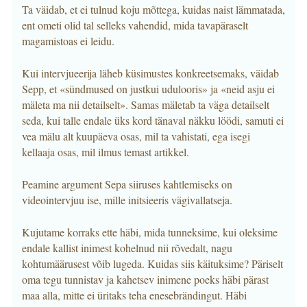
Ta väidab, et ei tulnud koju mõttega, kuidas naist lämmatada,
ent ometi olid tal selleks vahendid, mida tavapäraselt
magamistoas ei leidu.
Kui intervjueerija läheb küsimustes konkreetsemaks, väidab
Sepp, et «sündmused on justkui udulooris» ja «neid asju ei
mäleta ma nii detailselt». Samas mäletab ta väga detailselt
seda, kui talle endale üks kord tänaval näkku löödi, samuti ei
vea mälu alt kuupäeva osas, mil ta vahistati, ega isegi
kellaaja osas, mil ilmus temast artikkel.
Peamine argument Sepa siiruses kahtlemiseks on
videointervjuu ise, mille initsieeris vägivallatseja.
Kujutame korraks ette häbi, mida tunneksime, kui oleksime
endale kallist inimest kohelnud nii rõvedalt, nagu
kohtumäärusest võib lugeda. Kuidas siis käituksime? Päriselt
oma tegu tunnistav ja kahetsev inimene poeks häbi pärast
maa alla, mitte ei üritaks teha enesebrändingut. Häbi