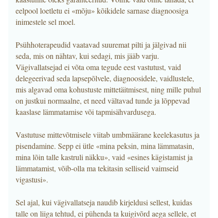
eelpool loetletu ei «mõju» kõikidele sarnase diagnoosiga
inimestele sel moel.
Psühhoterapeudid vaatavad suuremat pilti ja jälgivad nii
seda, mis on nähtav, kui sedagi, mis jääb varju.
Vägivallatsejad ei võta oma tegude eest vastutust, vaid
delegeerivad seda lapsepõlvele, diagnoosidele, vaidlustele,
mis algavad oma kohustuste mittetäitmisest, ning mille puhul
on justkui normaalne, et need vältavad tunde ja lõppevad
kaaslase lämmatamise või tapmisähvardusega.
Vastutuse mittevõtmisele viitab umbmäärane keelekasutus ja
pisendamine. Sepp ei ütle «mina peksin, mina lämmatasin,
mina lõin talle kastruli näkku», vaid «esines kägistamist ja
lämmatamist, võib-olla ma tekitasin selliseid vaimseid
vigastusi».
Sel ajal, kui vägivallatseja naudib kirjeldusi sellest, kuidas
talle on liiga tehtud, ei pühenda ta kuigivõrd aega sellele, et