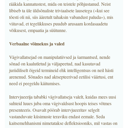
rääkida kannatustest, mida on teistele põhjustanud. Neist
libiseb ta üle üldsõnaliste triviaalsete lausetega («kui see
tõesti oli nii, siis ääretult tahaksin vabandust paluda»), mis
viitavad, et tegelikkuses puudub arusaam kordasaadetu
võikusest, empaatia ja süütunne.
Verbaalne võimekus ja valed
Vägivallatsejad on manipulatiivsed ja šarmantsed, nende
sõnad on kaalutletud ja väljapeetud, nad kasutavad
juriidiliselt õigeid termineid ehk intelligentsus on neil hästi
arenenud. Sõnades nad aktsepteerivad eetilisi väärtusi, ent
need ei peegeldu käitumises.
Intervjueerija tababki vägivallatseja valelt, kuidas mees uusi
suhteid luues juba oma vägivaldsust hoopis teises võtmes
presenteeris. Osavalt pöörab intervjueeritav selgelt
vastanduvate küsimuste teraviku endast eemale. Seda
kaitsemehhanismi nimetatakse deflektsiooniks, mil vastas on