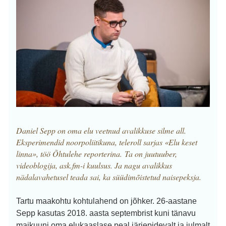
Daniel Sepp on oma elu veetnud avalikkuse silme all.
Eksperimendid noorpoliitikuna, teleroll sarjas «Elu keset
linna», töö Õhtulehe reporterina. Ta on juutuuber,
videoblogija, ask.fm-i kuulsus. Ja nagu avalikkus
nädalavahetusel teada sai, ka süüdimõistetud naisepeksja.
Tartu maakohtu
kohtulahend
on jõhker. 26-aastane
Sepp kasutas 2018. aasta septembrist kuni tänavu
maikuuni oma elukaaslase peal järjepidevalt ja julmalt