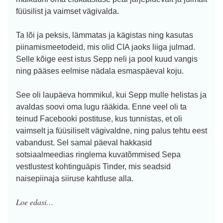
füüsilist ja vaimset vägivalda.
Ta lõi ja peksis, lämmatas ja kägistas ning kasutas
piinamismeetodeid, mis olid CIA jaoks liiga julmad.
Selle kõige eest istus Sepp neli ja pool kuud vangis
ning pääses eelmise nädala esmaspäeval koju.
See oli laupäeva hommikul, kui Sepp mulle helistas ja
avaldas soovi oma lugu rääkida. Enne veel oli ta
teinud Facebooki postituse, kus tunnistas, et oli
vaimselt ja füüsiliselt vägivaldne, ning palus tehtu eest
vabandust.
Sel samal päeval hakkasid
sotsiaalmeedias ringlema kuvatõmmised Sepa
vestlustest kohtinguäpis Tinder, mis seadsid
naisepiinaja siiruse kahtluse alla.
Loe edasi…