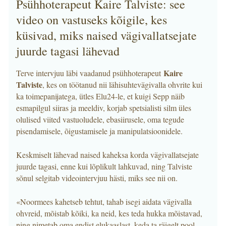
Psühhoterapeut Kaire Talviste: see
video on vastuseks kõigile, kes
küsivad, miks naised vägivallatsejate
juurde tagasi lähevad
Kaire
Terve intervjuu läbi vaadanud psühhoterapeut
Talviste
, kes on töötanud nii lähisuhtevägivalla ohvrite kui
ka toimepanijatega, ütles Elu24-le, et kuigi Sepp näib
esmapilgul siiras ja meeldiv, korjab spetsialisti silm üles
olulised viited vastuoludele, ebasiirusele, oma tegude
pisendamisele, õigustamisele ja manipulatsioonidele.
Keskmiselt lähevad naised kaheksa korda vägivallatsejate
juurde tagasi, enne kui lõplikult lahkuvad, ning Talviste
sõnul selgitab videointervjuu hästi, miks see nii on.
«Noormees kahetseb tehtut, tahab isegi aidata vägivalla
ohvreid, mõistab kõiki, ka neid, kes teda hukka mõistavad,
ning nimetab oma endist elukaaslast, keda ta räigelt pool