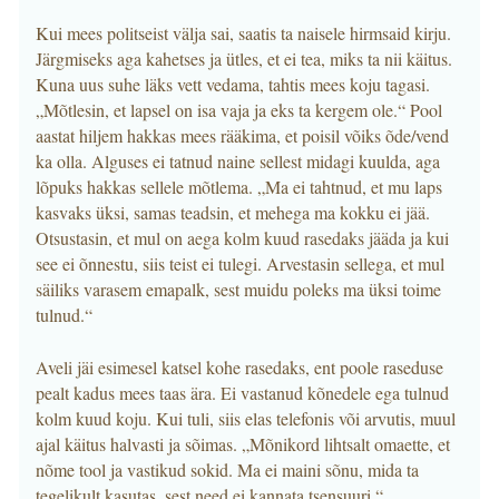
Kui mees politseist välja sai, saatis ta naisele hirmsaid kirju.
Järgmiseks aga kahetses ja ütles, et ei tea, miks ta nii käitus.
Kuna uus suhe läks vett vedama, tahtis mees koju tagasi.
„Mõtlesin, et lapsel on isa vaja ja eks ta kergem ole.“ Pool
aastat hiljem hakkas mees rääkima, et poisil võiks õde/vend
ka olla. Alguses ei tatnud naine sellest midagi kuulda, aga
lõpuks hakkas sellele mõtlema. „Ma ei tahtnud, et mu laps
kasvaks üksi, samas teadsin, et mehega ma kokku ei jää.
Otsustasin, et mul on aega kolm kuud rasedaks jääda ja kui
see ei õnnestu, siis teist ei tulegi. Arvestasin sellega, et mul
säiliks varasem emapalk, sest muidu poleks ma üksi toime
tulnud.“
Aveli jäi esimesel katsel kohe rasedaks, ent poole raseduse
pealt kadus mees taas ära. Ei vastanud kõnedele ega tulnud
kolm kuud koju. Kui tuli, siis elas telefonis või arvutis, muul
ajal käitus halvasti ja sõimas. „Mõnikord lihtsalt omaette, et
nõme tool ja vastikud sokid. Ma ei maini sõnu, mida ta
tegelikult kasutas, sest need ei kannata tsensuuri.“