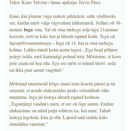
Tekst: Kaire Talviste / ilmus ajakirjas Tervis Pluss
Enne, kui jõuame väga raskete juhtudeni, sulle võrdluseks
see, kuidas näeb välja vägivallatu lahkuminek. Selline oli 38-
Inga
aastase
oma. Tal oli oma mehega selja taga 21aastane
kooselu, neil on kaks last ja ühiselt rajatud kodu. Tegu oli
lapsepõlvearmastusega – Inga oli 14, kui ta oma mehega
kohtus. Lahku mindi kolm aastat tagasi. „Ega head põhjust
polegi öelda, meil kummalgi polnud teist. Mõistsime, et koos
pole enam nii hea olla. Ega see mõte ei tulnud üleöö, seda
sai ikka paar aastat vaagitud.“
Mõlemad muretsesid kõige enam laste heaolu pärast ja nii
otsustati, et nende elukorraldus peaks võimalikult vähe
muutuma. Inga jäi lastega ühiselt rajatud kodusse.
„Tagantjärgi vaadates näen, et see oli õige samm. Endine
elukaaslane on nüüd palju rohkem isa, kui enne. Tahab
lastega tegeleda, käia ja olla. Lapsed said endale kaks
õnnelikku vanemat.“