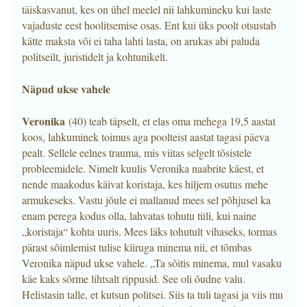
täiskasvanut, kes on ühel meelel nii lahkumineku kui laste
vajaduste eest hoolitsemise osas. Ent kui üks poolt otsustab
kätte maksta või ei taha lahti lasta, on arukas abi paluda
politseilt, juristidelt ja kohtunikelt.
Näpud ukse vahele
Veronika
(40) teab täpselt, et elas oma mehega 19,5 aastat
koos, lahkuminek toimus aga poolteist aastat tagasi päeva
pealt. Sellele eelnes trauma, mis viitas selgelt tõsistele
probleemidele. Nimelt kuulis Veronika naabrite käest, et
nende maakodus käivat koristaja, kes hiljem osutus mehe
armukeseks. Vastu jõule ei mallanud mees sel põhjusel ka
enam perega kodus olla, lahvatas tohutu tüli, kui naine
„koristaja“ kohta uuris. Mees läks tohutult vihaseks, tormas
pärast sõimlemist tulise kiiruga minema nii, et tõmbas
Veronika näpud ukse vahele. „Ta sõitis minema, mul vasaku
käe kaks sõrme lihtsalt rippusid. See oli õudne valu.
Helistasin talle, et kutsun politsei. Siis ta tuli tagasi ja viis mu