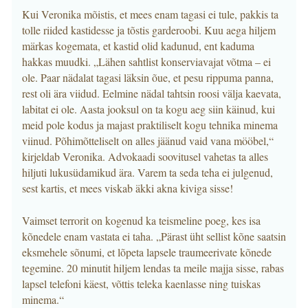
Kui Veronika mõistis, et mees enam tagasi ei tule, pakkis ta
tolle riided kastidesse ja tõstis garderoobi. Kuu aega hiljem
märkas kogemata, et kastid olid kadunud, ent kaduma
hakkas muudki. „Lähen sahtlist konserviavajat võtma – ei
ole. Paar nädalat tagasi läksin õue, et pesu rippuma panna,
rest oli ära viidud. Eelmine nädal tahtsin roosi välja kaevata,
labitat ei ole. Aasta jooksul on ta kogu aeg siin käinud, kui
meid pole kodus ja majast praktiliselt kogu tehnika minema
viinud. Põhimõtteliselt on alles jäänud vaid vana mööbel,“
kirjeldab Veronika. Advokaadi soovitusel vahetas ta alles
hiljuti lukusüdamikud ära. Varem ta seda teha ei julgenud,
sest kartis, et mees viskab äkki akna kiviga sisse!
Vaimset terrorit on kogenud ka teismeline poeg, kes isa
kõnedele enam vastata ei taha. „Pärast üht sellist kõne saatsin
eksmehele sõnumi, et lõpeta lapsele traumeerivate kõnede
tegemine. 20 minutit hiljem lendas ta meile majja sisse, rabas
lapsel telefoni käest, võttis teleka kaenlasse ning tuiskas
minema.“