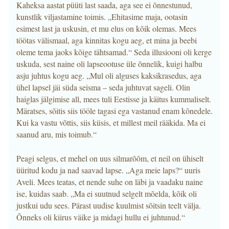
Kaheksa aastat püüti last saada, aga see ei õnnestunud,
kunstlik viljastamine toimis. „Ehitasime maja, ootasin
esimest last ja uskusin, et mu elus on kõik olemas. Mees
töötas välismaal, aga kinnitas kogu aeg, et mina ja beebi
oleme tema jaoks kõige tähtsamad.“ Seda illusiooni oli kerge
uskuda, sest naine oli lapseootuse üle õnnelik, kuigi halbu
asju juhtus kogu aeg. „Mul oli alguses kaksikrasedus, aga
ühel lapsel jäi süda seisma – seda juhtuvat sageli. Olin
haiglas jälgimise all, mees tuli Eestisse ja käitus kummaliselt.
Märatses, sõitis siis tööle tagasi ega vastanud enam kõnedele.
Kui ka vastu võttis, siis küsis, et millest meil rääkida. Ma ei
saanud aru, mis toimub.“
Peagi selgus, et mehel on uus silmarõõm, et neil on ühiselt
üüritud kodu ja nad saavad lapse. „Aga meie laps?“ uuris
Aveli. Mees teatas, et nende suhe on läbi ja vaadaku naine
ise, kuidas saab. „Ma ei suutnud selgelt mõelda, kõik oli
justkui udu sees. Pärast uudise kuulmist sõitsin teelt välja.
Õnneks oli kiirus väike ja midagi hullu ei juhtunud.“