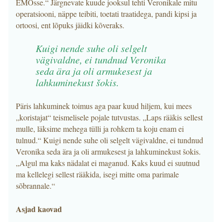
EMOsse.“ Järgnevate kuude jooksul tehti Veronikale mitu
operatsiooni, näppe teibiti, toetati traatidega, pandi kipsi ja
ortoosi, ent lõpuks jäidki kõveraks.
Kuigi nende suhe oli selgelt
vägivaldne, ei tundnud Veronika
seda ära ja oli armukesest ja
lahkuminekust šokis.
Päris lahkuminek toimus aga paar kuud hiljem, kui mees
„koristajat“ teismelisele pojale tutvustas. „Laps rääkis sellest
mulle, läksime mehega tülli ja rohkem ta koju enam ei
tulnud.“ Kuigi nende suhe oli selgelt vägivaldne, ei tundnud
Veronika seda ära ja oli armukesest ja lahkuminekust šokis.
„Algul ma kaks nädalat ei maganud. Kaks kuud ei suutnud
ma kellelegi sellest rääkida, isegi mitte oma parimale
sõbrannale.“
Asjad kaovad