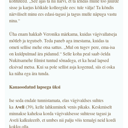
kohtuteed. „See ajas ta nii närvi, et ta lendas mulle töö juurde
sisse ja karjus kõikide kolleegide ees: tule välja! Ta kõndis
närviliselt minu ees edasi-tagasi ja tagus mulle näpuga vastu
nina.“
Üha enam hakkab Veronika märkama, kuidas vägivallatseja
mõtleb ja tegutseb. Teda paneb aga imestama, kuidas ta
ometi sellise mehe otsa sattus. „Mul on tugev pere, ema-isa
on kuldpulmad ära pidanud.“ Selle koha peal saab öelda
Nukitsamehe filmist tuntud sõnadega, et ka head lapsed
eksivad metsa. Kui sa pole sellist asja kogenud, siis ei oska
ka näha ega ära tunda.
Kauaoodatud lapsega üksi
Ise seda endale tunnistamata, elas vägivaldses suhtes
Aveli
ka
(39), kelle lahkuminek venis pikaks. Keskmiselt
minnakse kaheksa korda vägivaldsesse suhtesse tagasi ja
Aveli kalkuleerib, et umbes nii palju võis temalgi neid kordi
kokku olla.