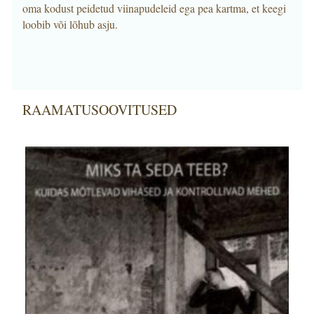
oma kodust peidetud viinapudeleid ega pea kartma, et keegi
loobib või lõhub asju.
RAAMATUSOOVITUSED