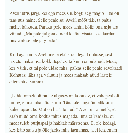
Aveli uuris järgi, kellega mees siis kogu aeg räägib – tal oli
taas uus naine. Selle peale sai Avelil mõõt täis, ta palus
mehel lahkuda. Paraku pole mees tänini kõiki omi asju ära
viinud. „Ma pole julgenud neid ka ära visata, sest kardan,
mis võib sellele järgneda.“
Küll aga andis Aveli mehe elatisnõudega kohtusse, sest
lastele maksimse kokkulepetest ta kinni ei pidanud. Mees,
kes väitis, et tal pole üldse raha, palkas selle peale advokaadi.
Kohtuasi läks aga valutult ja mees maksab nüüd lastele
ettenähtud summa.
„Lahkuminek oli mulle alguses nii kohutav, et vahepeal oli
tunne, et ma tahan ära surra. Täna olen aga õnnelik oma
kahe lapse üle. Mul on hästi läinud.“ Aveli on õnnelik, et
saab nüüd oma kodus rahus magada, ilma et kardaks, et
mees tuleb purjuspäi ja hakkab märatsema. Ei ole kedagi,
kes käib suitsu ja õlle jaoks raha laenamas, ta ei leia enam