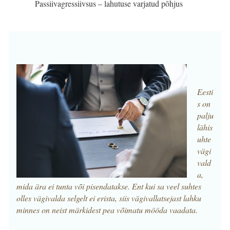
Passiivagressiivsus – lahutuse varjatud põhjus
Eesti
s on
palju
lähis
uhte
vägi
vald
a,
mida ära ei tunta või pisendatakse. Ent kui sa veel suhtes
olles vägivalda selgelt ei erista, siis vägivallatsejast lahku
minnes on neist märkidest pea võimatu mööda vaadata.