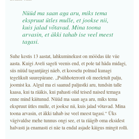
Nüüd ma saan aga aru, miks tema
ekspruut ütles mulle, et jookse nii,
kuis jalad võtavad. Mina toona
arvasin, et äkki tahab ise veel meest
tagasi.
Suhe kestis 13 aastat, lahkuminekust on möödas üle viie
aasta. Kuigi Aveli sageli veenis end, et pole tal häda midagi,
siis nüüd tagantjärgi näeb, et kooselu polnud kunagi
tegelikult suurepärane. „Psühhoterrorit oli meeletult palju,
joomist ka. Algul ma ei saanud paljustki aru, tundsin talle
kaasa, kui ta rääkis, kui pahasti olid teised naised temaga
enne mind käitunud. Nüüd ma saan aga aru, miks tema
ekspruut ütles mulle, et jookse nii, kuis jalad võtavad. Mina
toona arvasin, et äkki tahab ise veel meest tagasi.“ Üks
vägivaldse mehe tunnus ongi see, et ta räägib oma eksidest
halvasti ja enamasti ei näe ta endal asjade käigus mingit rolli.