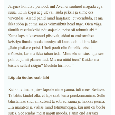
Järgnes kohutav periood, mil Aveli ei suutnud magada ega
süüa. „Olin kogu aeg üleval, süda peksis ja silme ees
virvendas. Arstid panid mind haiglasse, et veenduda, et ma
ikka söön ja et ma saaks võimalikult head tuge. Olen väga
tänulik raseduskriisi nõustajatele, neist oli tohutult abi.“
Kuna laps ei kasvanud piisavalt, aidati ta erakorralise
keisriga ilmale, poole tunniga oli kauaoodatud laps käes.
„Sain pisikese poisi. Ühelt poolt olin õnnelik, teisalt
mõtlesin, kas ma ikka tahan teda. Minu elu unistus, aga see
polnud ju nii planeeritud. Mis ma nüüd teen? Kuidas ma
teistele sellest räägin? Meeletu hirm oli.“
Lõputa õudus saab läbi
Kui oli viimane päev lapsele nime panna, tuli mees Eestisse.
Ta tahtis kindel olla, et laps saab tema perekonnanime. Selle
tähistamise sildi all kutsust ta sõbrad sauna ja hakkas jooma.
„Ta märatses ja viskas mind tolmuimejaga, kui mul oli beebi
süles. See lendas meist napilt mööda. Panin end garaaži