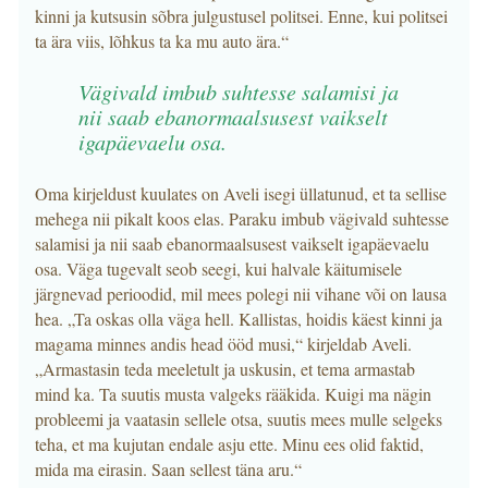
kinni ja kutsusin sõbra julgustusel politsei. Enne, kui politsei
ta ära viis, lõhkus ta ka mu auto ära.“
Vägivald imbub suhtesse salamisi ja
nii saab ebanormaalsusest vaikselt
igapäevaelu osa.
Oma kirjeldust kuulates on Aveli isegi üllatunud, et ta sellise
mehega nii pikalt koos elas. Paraku imbub vägivald suhtesse
salamisi ja nii saab ebanormaalsusest vaikselt igapäevaelu
osa. Väga tugevalt seob seegi, kui halvale käitumisele
järgnevad perioodid, mil mees polegi nii vihane või on lausa
hea. „Ta oskas olla väga hell. Kallistas, hoidis käest kinni ja
magama minnes andis head ööd musi,“ kirjeldab Aveli.
„Armastasin teda meeletult ja uskusin, et tema armastab
mind ka. Ta suutis musta valgeks rääkida. Kuigi ma nägin
probleemi ja vaatasin sellele otsa, suutis mees mulle selgeks
teha, et ma kujutan endale asju ette. Minu ees olid faktid,
mida ma eirasin. Saan sellest täna aru.“