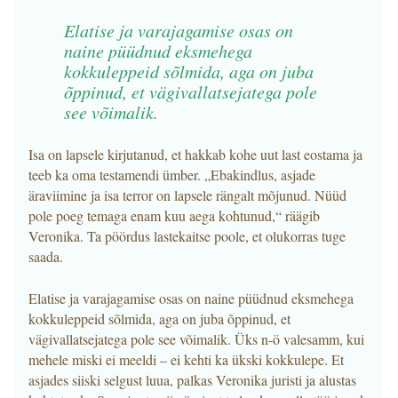
Elatise ja varajagamise osas on
naine püüdnud eksmehega
kokkuleppeid sõlmida, aga on juba
õppinud, et vägivallatsejatega pole
see võimalik.
Isa on lapsele kirjutanud, et hakkab kohe uut last eostama ja
teeb ka oma testamendi ümber. „Ebakindlus, asjade
äraviimine ja isa terror on lapsele rängalt mõjunud. Nüüd
pole poeg temaga enam kuu aega kohtunud,“ räägib
Veronika. Ta pöördus lastekaitse poole, et olukorras tuge
saada.
Elatise ja varajagamise osas on naine püüdnud eksmehega
kokkuleppeid sõlmida, aga on juba õppinud, et
vägivallatsejatega pole see võimalik. Üks n-ö valesamm, kui
mehele miski ei meeldi – ei kehti ka ükski kokkulepe. Et
asjades siiski selgust luua, palkas Veronika juristi ja alustas