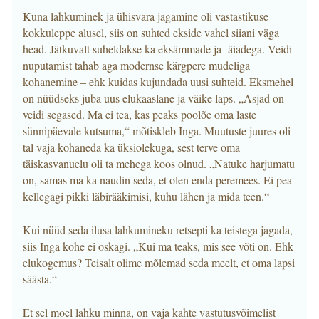
Kuna lahkuminek ja ühisvara jagamine oli vastastikuse
kokkuleppe alusel, siis on suhted ekside vahel siiani väga
head. Jätkuvalt suheldakse ka eksämmade ja -äiadega. Veidi
nuputamist tahab aga modernse kärgpere mudeliga
kohanemine – ehk kuidas kujundada uusi suhteid. Eksmehel
on nüüdseks juba uus elukaaslane ja väike laps. „Asjad on
veidi segased. Ma ei tea, kas peaks poolõe oma laste
sünnipäevale kutsuma,“ mõtiskleb Inga. Muutuste juures oli
tal vaja kohaneda ka üksiolekuga, sest terve oma
täiskasvanuelu oli ta mehega koos olnud. „Natuke harjumatu
on, samas ma ka naudin seda, et olen enda peremees. Ei pea
kellegagi pikki läbirääkimisi, kuhu lähen ja mida teen.“
Kui nüüd seda ilusa lahkumineku retsepti ka teistega jagada,
siis Inga kohe ei oskagi. „Kui ma teaks, mis see võti on. Ehk
elukogemus? Teisalt olime mõlemad seda meelt, et oma lapsi
säästa.“
Et sel moel lahku minna, on vaja kahte vastutusvõimelist