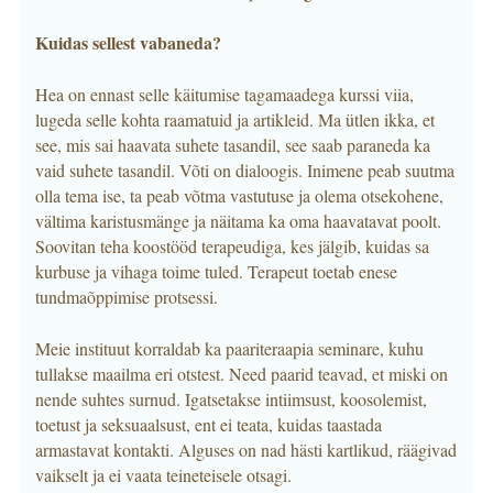
Kuidas sellest vabaneda?
Hea on ennast selle käitumise tagamaadega kurssi viia,
lugeda selle kohta raamatuid ja artikleid. Ma ütlen ikka, et
see, mis sai haavata suhete tasandil, see saab paraneda ka
vaid suhete tasandil. Võti on dialoogis. Inimene peab suutma
olla tema ise, ta peab võtma vastutuse ja olema otsekohene,
vältima karistusmänge ja näitama ka oma haavatavat poolt.
Soovitan teha koostööd terapeudiga, kes jälgib, kuidas sa
kurbuse ja vihaga toime tuled. Terapeut toetab enese
tundmaõppimise protsessi.
Meie instituut korraldab ka paariteraapia seminare, kuhu
tullakse maailma eri otstest. Need paarid teavad, et miski on
nende suhtes surnud. Igatsetakse intiimsust, koosolemist,
toetust ja seksuaalsust, ent ei teata, kuidas taastada
armastavat kontakti. Alguses on nad hästi kartlikud, räägivad
vaikselt ja ei vaata teineteisele otsagi.