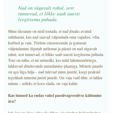
Nad on sügavalt rahul, sest
tunnevad, et lõkke saab uuesti
leegitsema puhuda.
Minu ülesanne on neid toetada, et nad jõuaks avatud
suhtluseni, kus nad saavad väljendada oma vajadusi, viha,
kurbust ja valu. Tõeliste emotsioonide ja igatsuste
väljendamine liigutab mõlemat ja pärast on nad sügavalt
rahul, sest tunnevad, et lõkke saab uuesti leegitsema puhuda.
Tore on näha, et nii mõnedki, kes tulid lahutusmõtetega,
lahkuvad abieluvande uuendamise plaaniga. Mõnele paarile
on aga liiga hilja – nad tulevad minu juurde, kuigi peaksid
tegelikult minema juristi juurde. On vaja vaid ühte, et lahku
minna – selleks et koos elada, on vaja kahte.
Kas tunned ka endas vahel passiivagressiivse käitumise
ära?
Jah, kui ma liiga vihaseks lähen, siis tõmban hädapidurit ja