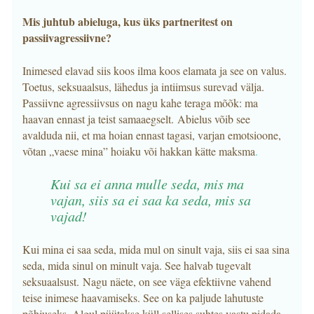
Mis juhtub abieluga, kus üks partneritest on
passiivagressiivne?
Inimesed elavad siis koos ilma koos elamata ja see on valus.
Toetus, seksuaalsus, lähedus ja intiimsus surevad välja.
Passiivne agressiivsus on nagu kahe teraga mõõk: ma
haavan ennast ja teist samaaegselt. Abielus võib see
avalduda nii, et ma hoian ennast tagasi, varjan emotsioone,
võtan „vaese mina” hoiaku või hakkan kätte maksma
.
Kui sa ei anna mulle seda, mis ma
vajan, siis sa ei saa ka seda, mis sa
vajad!
Kui mina ei saa seda, mida mul on sinult vaja, siis ei saa sina
seda, mida sinul on minult vaja. See halvab tugevalt
seksuaalsust. Nagu näete, on see väga efektiivne vahend
teise inimese haavamiseks. See on ka paljude lahutuste
põhjuseks. Algul püütakse küll sellises suhtes vastu pidada,