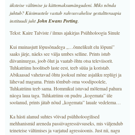
üksteise vältimise ja kättemaksumängudeni. Miks nõnda
juhtub? Küsimustele vastab rahvusvahelise gestaltteraapia
instituudi juht
John Ewans Porting
.
Tekst: Kaire Talviste / ilmus ajakirjas Psühholoogia Sinule
Kui muinasjutt lõpusõnadega „…õnnelikult elu lõpuni”
saaks järje, näeks see välja umbes selline. Prints istub
diivaninurgas, joob õlut ja vaatab õhtu otsa televiisorit.
Tuhkatriinu hoolitseb laste eest, teeb süüa ja koristab.
Abikaasad vahetavad õhtu jooksul mõne asjaliku repliigi ja
lähevad magama. Prints tõmbub oma voodipoolele,
Tuhkatriinu teeb sama. Hommikul istuvad mõlemad pahura
näoga laua taga. Tuhkatriinu on pudru „kogemata” üle
soolanud, prints jätab nõud „kogemata” lauale vedelema…
Ka hästi alanud suhtes võivad psühholoogilised
mehhanismid areneda passiivagressiivsuseks, mis väljendub
teineteise vältimises ja varjatud agressioonis. Just nii, nagu