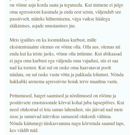
on võime asju korda saata ja tegutseda. Kui inimene ei julge
oma agressiooni kasutada ja enda eest seista, väljendub see
passiivselt, näiteks hilinemisena, väga vaikse häälega
rääkimises, asjade unustamises jne.
Meis igaühes on ka loomuldasa kurbust, mille
eksistentsiaalne olemus on võime olla. Olla aus, olemas nii
enda kui ka teiste jaoks, võime olla intiimne. Kui abikaasad
ei jaga oma kurbust ega väljenda oma vajadusi, siis ei saa
nad ka toetust. Kui sul on raske oma haavatavat poolt
näidata, on sul raske vastu võtta ja pakkuda lohutust. Nõnda
hakkabki arenema agressiivne hoiak terve maailma vastu.
Pettumused, haiget saamised ja nördimused on rõõmu ja
positiivsete emotsioonide kõrval kohal juba lapsepõlves. Kui
need olukorrad ei leia samas lahendust, siis jäävad nad meie
sisse ja sunnivad tulevikus sarnaseid olukordi vältima.
Nõnda käitumegi täiskasvanuna nagu kõrvetada saanud laps,
kes väldib tuld.