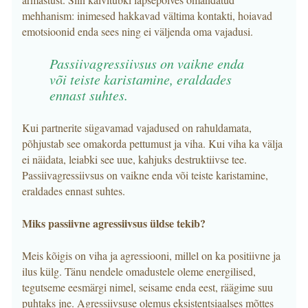
mehhanism: inimesed hakkavad vältima kontakti, hoiavad
emotsioonid enda sees ning ei väljenda oma vajadusi.
Passiivagressiivsus on vaikne enda
või teiste karistamine, eraldades
ennast suhtes.
Kui partnerite sügavamad vajadused on rahuldamata,
põhjustab see omakorda pettumust ja viha. Kui viha ka välja
ei näidata, leiabki see uue, kahjuks destruktiivse tee.
Passiivagressiivsus on vaikne enda või teiste karistamine,
eraldades ennast suhtes.
Miks passiivne agressiivsus üldse tekib?
Meis kõigis on viha ja agressiooni, millel on ka positiivne ja
ilus külg. Tänu nendele omadustele oleme energilised,
tegutseme eesmärgi nimel, seisame enda eest, räägime suu
puhtaks jne. Agressiivsuse olemus eksistentsiaalses mõttes