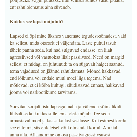
ent rahulolematus aina süveneb.
Kuidas see lapsi mõjutab?
Lapsed ei õpi mitte üksnes vanemate tegudest-sõnadest, vaid
ka sellest, mida otseselt ei väljendata. Laste puhul tasub
tähele panna seda, kui nad sulguvad endasse, on liialt
agressiivsed või vastuoksa liialt passiivsed. Need on märgid
sellest, et midagi on juhtunud: ta on sügavalt haiget saanud,
tema vajadused on jäänud rahuldamata. Mõned hakkavad
end lõikuma või endale muul moel liiga tegema. Nad
mõtlevad, et ei kõlba kuhugi, süüdistavad ennast, hakkavad
jooma või narkootikume tarvitama.
Soovitan soojalt: istu lapsega maha ja väljenda võimalikult
lihtsalt seda, kuidas sulle tema olek mõjub. Tee seda
armastaval moel ja kaasa ka last vestlusse. Kui esimest korda
see ei toimi, siis ehk teisel või kolmandal korral. Ära iial
anna alla. Allaandmine on osa passiivagressiivsusest.