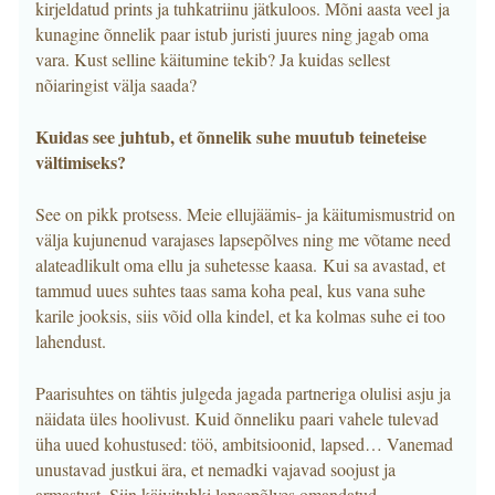
kirjeldatud prints ja tuhkatriinu jätkuloos. Mõni aasta veel ja
kunagine õnnelik paar istub juristi juures ning jagab oma
vara. Kust selline käitumine tekib? Ja kuidas sellest
nõiaringist välja saada?
Kuidas see juhtub, et õnnelik suhe muutub teineteise
vältimiseks?
See on pikk protsess. Meie ellujäämis- ja käitumismustrid on
välja kujunenud varajases lapsepõlves ning me võtame need
alateadlikult oma ellu ja suhetesse kaasa. Kui sa avastad, et
tammud uues suhtes taas sama koha peal, kus vana suhe
karile jooksis, siis võid olla kindel, et ka kolmas suhe ei too
lahendust.
Paarisuhtes on tähtis julgeda jagada partneriga olulisi asju ja
näidata üles hoolivust. Kuid õnneliku paari vahele tulevad
üha uued kohustused: töö, ambitsioonid, lapsed… Vanemad
unustavad justkui ära, et nemadki vajavad soojust ja
armastust. Siin käivitubki lapsepõlves omandatud