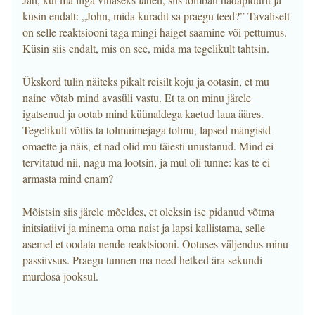
küsin endalt: „John, mida kuradit sa praegu teed?” Tavaliselt
on selle reaktsiooni taga mingi haiget saamine või pettumus.
Küsin siis endalt, mis on see, mida ma tegelikult tahtsin.
Ükskord tulin näiteks pikalt reisilt koju ja ootasin, et mu
naine võtab mind avasüli vastu. Et ta on minu järele
igatsenud ja ootab mind küünaldega kaetud laua ääres.
Tegelikult võttis ta tolmuimejaga tolmu, lapsed mängisid
omaette ja näis, et nad olid mu täiesti unustanud. Mind ei
tervitatud nii, nagu ma lootsin, ja mul oli tunne: kas te ei
armasta mind enam?
Mõistsin siis järele mõeldes, et oleksin ise pidanud võtma
initsiatiivi ja minema oma naist ja lapsi kallistama, selle
asemel et oodata nende reaktsiooni. Ootuses väljendus minu
passiivsus. Praegu tunnen ma need hetked ära sekundi
murdosa jooksul.