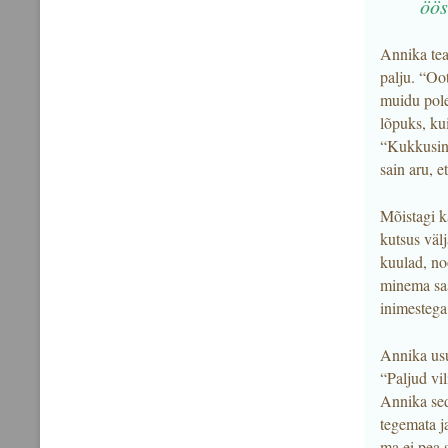
öös
Annika teab
palju. “Oo
muidu pole 
lõpuks, ku
“Kukkusin k
sain aru, 
Mõistagi k
kutsus välj
kuulad, noo
minema saan
inimestega 
Annika usu
“Paljud vil
Annika sed
tegemata ja
ma ei pea s