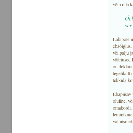
võib olla k
Öel
see
Läbipõlemi
ebaõiglus. 
või palju j
väärtused 
on deklarat
tegelikult 
tekkida kon
Ebapiisav t
oluline, võ
omakorda li
lemmikutek
valmisolek