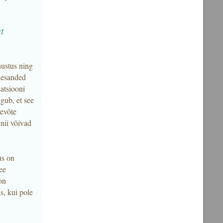
t
nustus ning
ülesanded
satsiooni
gub, et see
tevõte
 nii võivad
us on
ee
on
s, kui pole