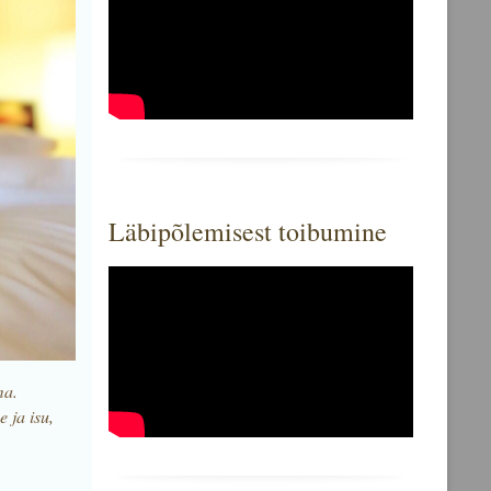
Läbipõlemisest toibumine
ma.
 ja isu,