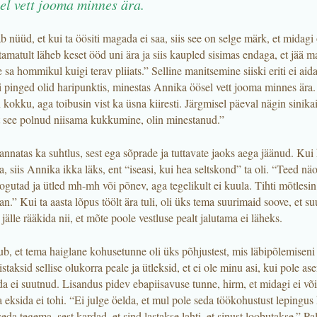
el vett jooma minnes ära.
 nüüd, et kui ta öösiti magada ei saa, siis see on selge märk, et midagi 
tamatult läheb keset ööd uni ära ja siis kaupled sisimas endaga, et jää 
sa hommikul kuigi terav pliiats.” Selline manitsemine siiski eriti ei ai
i pinged olid haripunktis, minestas Annika öösel vett jooma minnes ära.
okku, aga toibusin vist ka üsna kiiresti. Järgmisel päeval nägin sinikaid
et see polnud niisama kukkumine, olin minestanud.”
annatas ka suhtlus, sest ega sõprade ja tuttavate jaoks aega jäänud. Kui
a, siis Annika ikka läks, ent “iseasi, kui hea seltskond” ta oli. “Teed näo
gutad ja ütled mh-mh või põnev, aga tegelikult ei kuula. Tihti mõtlesin,
.” Kui ta aasta lõpus töölt ära tuli, oli üks tema suurimaid soove, et s
jälle rääkida nii, et mõte poole vestluse pealt jalutama ei läheks.
b, et tema haiglane kohusetunne oli üks põhjustest, mis läbipõlemiseni 
istaksid sellise olukorra peale ja ütleksid, et ei ole minu asi, kui pole ase
a ei suutnud. Lisandus pidev ebapiisavuse tunne, hirm, et midagi ei või 
 eksida ei tohi. “Ei julge öelda, et mul pole seda töökohustust lepingus k
eda tegema, sest kardad, et sind lastakse lahti, et sinust loobutakse.” Pa