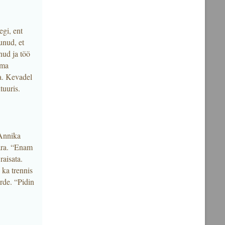
gi, ent
unud, et
nud ja töö
oma
a. Kevadel
tuuris.
 Annika
 ära. “Enam
raisata.
 ka trennis
rde. “Pidin