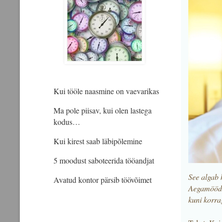
Kui tööle naasmine on vaevarikas
Ma pole piisav, kui olen lastega
kodus…
Kui kirest saab läbipõlemine
5 moodust saboteerida tööandjat
See algab 
Avatud kontor pärsib töövõimet
Aegamööda 
kuni korra