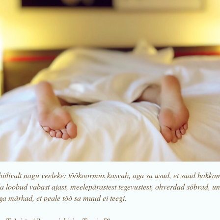
hiilivalt nagu veeleke: töökoormus kasvab, aga sa usud, et saad hakka
loobud vabast ajast, meelepärastest tegevustest, ohverdad sõbrad, une
ga märkad, et peale töö sa muud ei teegi.