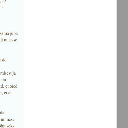
em.
 sama juba
lt uutesse
usid
misest ja
l on
d, et oled
, et ei
lda
 inimese
Põhjuseks