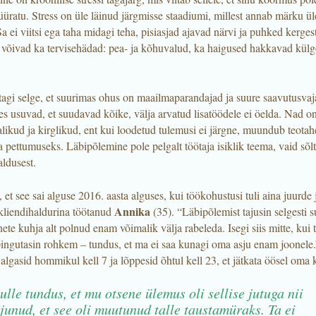
üüratu. Stress on üle läinud järgmisse staadiumi, millest annab märku ül
a ei viitsi ega taha midagi teha, pisiasjad ajavad närvi ja puhked kerges
võivad ka tervisehädad: pea- ja kõhuvalud, ka haigused hakkavad kül
agi selge, et suurimas ohus on maailmaparandajad ja suure saavutusva
kes usuvad, et suudavad kõike, välja arvatud lisatöödele ei öelda. Nad o
alikud ja kirglikud, ent kui loodetud tulemusi ei järgne, muundub teotah
pettumuseks. Läbipõlemine pole pelgalt töötaja isiklik teema, vaid sõlt
aldusest.
et see sai alguse 2016. aasta alguses, kui töökohustusi tuli aina juurde 
Annika
liendihaldurina töötanud
(35). “Läbipõlemist tajusin selgesti s
ete kuhja alt polnud enam võimalik välja rabeleda. Isegi siis mitte, kui 
ingutasin rohkem – tundus, et ma ei saa kunagi oma asju enam joonele
algasid hommikul kell 7 ja lõppesid õhtul kell 23, et jätkata öösel oma 
lle tundus, et mu otsene ülemus oli sellise jutuga nii
junud, et see oli muutunud talle taustamüraks. Ta ei