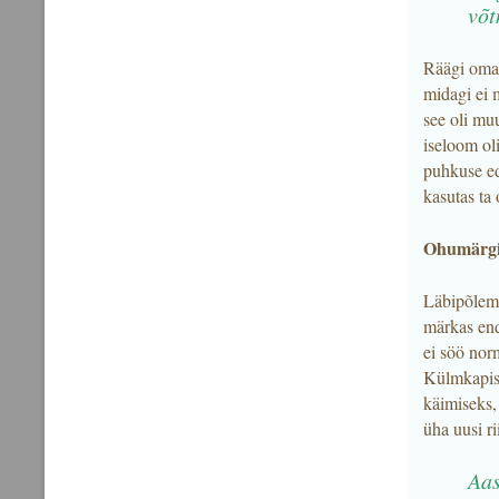
võt
Räägi oma 
midagi ei 
see oli muu
iseloom oli
puhkuse ed
kasutas ta
Ohumärg
Läbipõlemis
märkas enda
ei söö norm
Külmkapis 
käimiseks, 
üha uusi ri
Aas