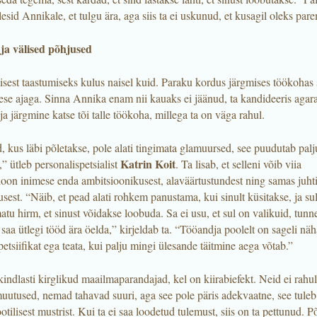
lesid Annikale, et tulgu ära, aga siis ta ei uskunud, et kusagil oleks par
ja välised põhjused
sest taastumiseks kulus naisel kuid. Paraku kordus järgmises töökohas
ese ajaga. Sinna Annika enam nii kauaks ei jäänud, ta kandideeris agara
ja järgmine katse tõi talle töökoha, millega ta on väga rahul.
 kus läbi põletakse, pole alati tingimata glamuursed, see puudutab palj
Katrin Koit
e,” ütleb personalispetsialist
. Ta lisab, et selleni võib viia
oon inimese enda ambitsioonikusest, alaväärtustundest ning samas juhti
sest. “Näib, et pead alati rohkem panustama, kui sinult küsitakse, ja su
u hirm, et sinust võidakse loobuda. Sa ei usu, et sul on valikuid, tunne
saa ütlegi tööd ära öelda,” kirjeldab ta. “Tööandja poolelt on sageli näha
petsiifikat ega teata, kui palju mingi ülesande täitmine aega võtab.”
indlasti kirglikud maailmaparandajad, kel on kiirabiefekt. Neid ei rahu
uutused, nemad tahavad suuri, aga see pole päris adekvaatne, see tuleb
tilisest mustrist. Kui ta ei saa loodetud tulemust, siis on ta pettunud. 