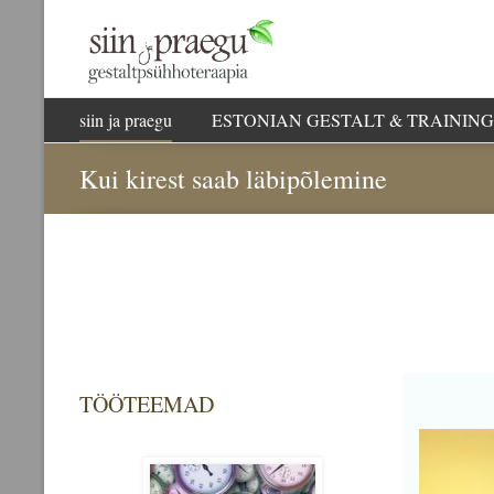
Skip
siin ja praegu
ESTONIAN GESTALT & TRAININ
to
content
Kui kirest saab läbipõlemine
TÖÖTEEMAD