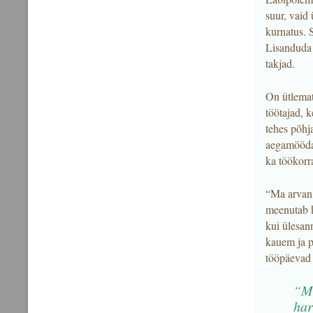
suur, vaid 
kurnatus. S
Lisanduda 
takjad.
On ütlemat
töötajad, 
tehes põhj
aegamööda 
ka töökorr
“Ma arvan, 
meenutab k
kui ülesann
kauem ja p
tööpäevad 
“Mu
har