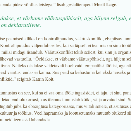
Merit Lage
a enda pidev võrdlus teistega,” lisab gestaltterapeut
.
dakse, et värbame väärtuspõhiselt, aga hiljem selgub, e
 on deklaratiivne.
se peamised allikad on kontrollipuudus, väärtuskonflikt, ebapiisav tun
Kontrollipuudus väljendub selles, kui sa täpselt ei tea, mis on sinu töö
a millal midagi lisandub. Väärtuskonflikt tekib sellest, kui sinu ja organi
lähevad vastuollu. “Öeldakse, et värbame väärtuspõhiselt, aga hiljem sel
iivne. Näiteks otsitakse väidetavalt hoolivaid, empaatilisi töölisi, aga et
neid väärtusi endas ei kanna. Siis pead sa kehastuma kellekski teiseks ja
fliktid,” selgitab Katrin Koit.
unnustus on see, kui sa ei saa oma tööle tagasisidet, ei taju, et sinu pan
i leiad end olukorrast, kus ülemus tunnustab kõiki, välja arvatud sind. S
igitub juba ka ebaõigluse kategooriasse, mis viitab sellele, et asutuses 
ultuur ja töökius. Veel hapramaks ja lootusetumaks muutub olukord sii
ut neid teemasid lahendada.