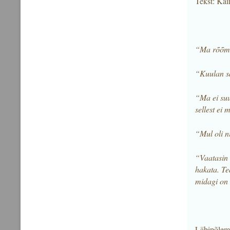
Tekst: Kair
“Ma rõõmus
“Kuulan sa
“Ma ei suu
sellest ei 
“Mul oli n
“Vaatasin t
hakata. Tea
midagi on v
Läbipõlemin