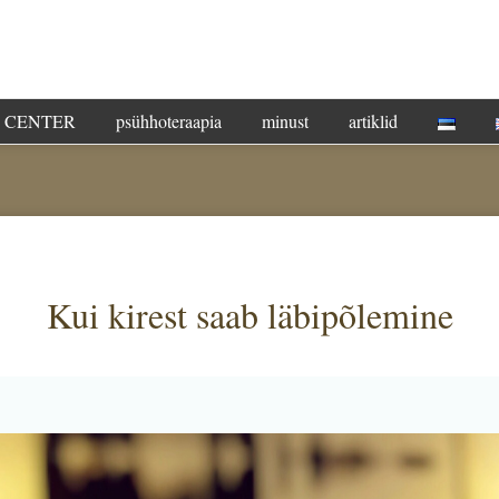
G CENTER
psühhoteraapia
minust
artiklid
Kui kirest saab läbipõlemine