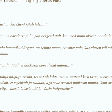
e Talviste / ilmus ajakirjas Tervis Pluss
tan, kui klient jätab tulemata.”
mme koridoris ja hingan kergendatult, kui need minu uksest mööda l
da hommikuti ärgata, on selline tunne, et vahet pole, kas tõusen või mi
muutu.“
ii palju tööd, et hakkasin koosolekul nutma…”
ühja pilguga arvutit, tegin faili lahti, aga ei suutnud käsi tõsta, et kirj
dsin, et tegelikult ju suudan, aga selle asemel puhkesin nutma. Sain aru
äga valesti. Otsisin abi ja võtsin haiguslehe.”
e on kroonilise stressi tagajärg, mis viitab sellele, et sinu koormus pol