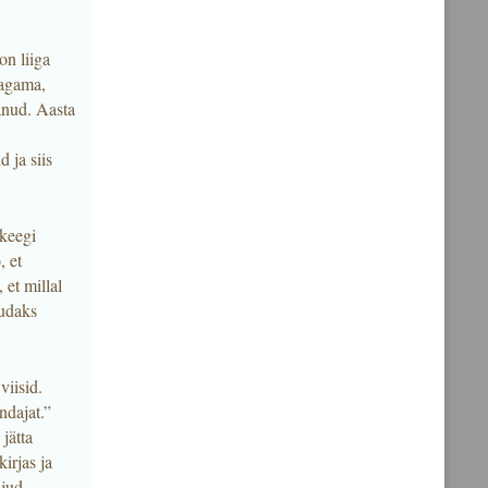
on liiga
magama,
danud. Aasta
 ja siis
 keegi
, et
 et millal
uudaks
viisid.
ndajat.”
jätta
irjas ja
ljud