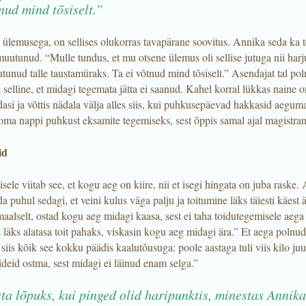
nud mind tõsiselt.”
ülemusega, on sellises olukorras tavapärane soovitus. Annika seda ka te
muutunud. “Mulle tundus, et mu otsene ülemus oli sellise jutuga nii harj
tunud talle taustamüraks. Ta ei võtnud mind tõsiselt.” Asendajat tal pol
 selline, et midagi tegemata jätta ei saanud. Kahel korral lükkas naine 
asi ja võttis nädala välja alles siis, kui puhkusepäevad hakkasid aegum
 oma nappi puhkust eksamite tegemiseks, sest õppis samal ajal magistran
id
ele viitab see, et kogu aeg on kiire, nii et isegi hingata on juba raske.
 puhul sedagi, et veini kulus väga palju ja toitumine läks täiesti käest
aalselt, ostad kogu aeg midagi kaasa, sest ei taha toidutegemisele aega 
läks alatasa toit pahaks, viskasin kogu aeg midagi ära.” Et aega polnud
siis kõik see kokku päädis kaalutõusuga: poole aastaga tuli viis kilo juu
ideid ostma, sest midagi ei läinud enam selga.”
ta lõpuks, kui pinged olid haripunktis, minestas Annika