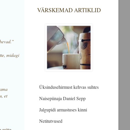
VÄRSKEMAD ARTIKLID
ähevad.”
tte, midagi
Üksindusehirmust kehvas suhtes
utama
, et
Naisepiinaja Daniel Sepp
Jalgupidi armastuses kinni
Netitutvused
e mitte