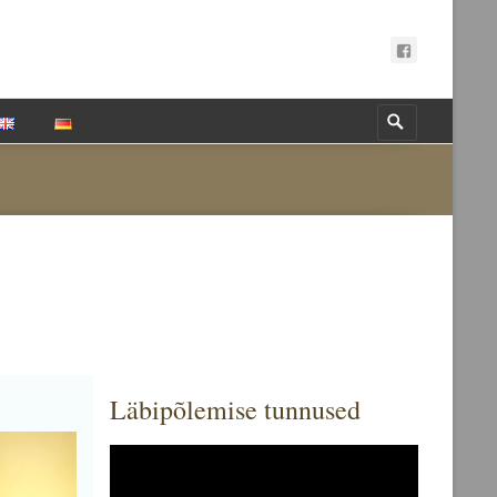
Search
for:
Läbipõlemise tunnused