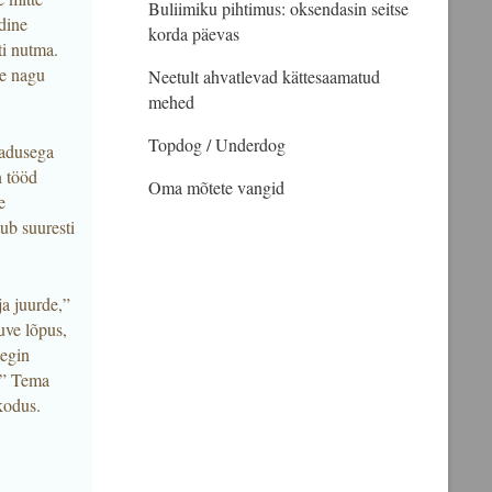
Buliimiku pihtimus: oksendasin seitse
dine
korda päevas
ti nutma.
ge nagu
Neetult ahvatlevad kättesaamatud
mehed
Topdog / Underdog
jadusega
n tööd
Oma mõtete vangid
e
ub suuresti
ja juurde,”
uve lõpus,
tegin
.” Tema
kodus.