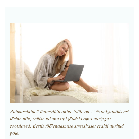
Puhkuselainelt ümberlülitumine tööle on 15% palgatöölistest
tõsine piin, sellise tulemuseni jõudsid oma uuringus
rootslased. Eestis töölenaasmise stressitaset eraldi uuritud
pole.