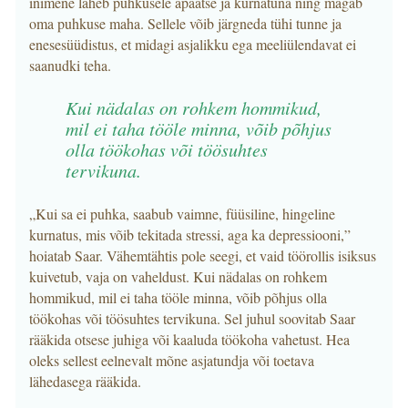
inimene läheb puhkusele apaatse ja kurnatuna ning magab
oma puhkuse maha. Sellele võib järgneda tühi tunne ja
enesesüüdistus, et midagi asjalikku ega meeliülendavat ei
saanudki teha.
Kui nädalas on rohkem hommikud,
mil ei taha tööle minna, võib põhjus
olla töökohas või töösuhtes
tervikuna.
„Kui sa ei puhka, saabub vaimne, füüsiline, hingeline
kurnatus, mis võib tekitada stressi, aga ka depressiooni,”
hoiatab Saar. Vähemtähtis pole seegi, et vaid töörollis isiksus
kuivetub, vaja on vaheldust. Kui nädalas on rohkem
hommikud, mil ei taha tööle minna, võib põhjus olla
töökohas või töösuhtes tervikuna. Sel juhul soovitab Saar
rääkida otsese juhiga või kaaluda töökoha vahetust. Hea
oleks sellest eelnevalt mõne asjatundja või toetava
lähedasega rääkida.