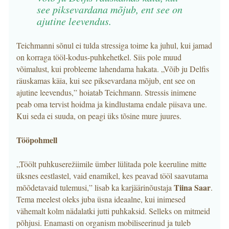
see piksevardana mõjub, ent see on
ajutine leevendus.
Teichmanni sõnul ei tulda stressiga toime ka juhul, kui jamad
on korraga tööl-kodus-puhkehetkel. Siis pole muud
võimalust, kui probleeme lahendama hakata. „Võib ju Delfis
räuskamas käia, kui see piksevardana mõjub, ent see on
ajutine leevendus,” hoiatab Teichmann. Stressis inimene
peab oma tervist hoidma ja kindlustama endale piisava une.
Kui seda ei suuda, on peagi üks tõsine mure juures.
Tööpohmell
„Töölt puhkuserežiimile ümber lülitada pole keeruline mitte
üksnes eestlastel, vaid enamikel, kes peavad tööl saavutama
Tiina Saar
mõõdetavaid tulemusi,” lisab ka karjäärinõustaja
.
Tema meelest oleks juba üsna ideaalne, kui inimesed
vähemalt kolm nädalatki jutti puhkaksid. Selleks on mitmeid
põhjusi. Enamasti on organism mobiliseerinud ja tuleb