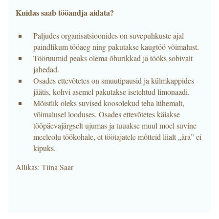
Kuidas saab tööandja aidata?
Paljudes organisatsioonides on suvepuhkuste ajal
paindlikum tööaeg ning pakutakse kaugtöö võimalust.
Tööruumid peaks olema õhurikkad ja tööks sobivalt
jahedad.
Osades ettevõtetes on smuutipausid ja külmkappides
jäätis, kohvi asemel pakutakse isetehtud limonaadi.
Mõistlik oleks suvised koosolekud teha lühemalt,
võimalusel looduses. Osades ettevõtetes käiakse
tööpäevajärgselt ujumas ja tuuakse muul moel suvine
meeleolu töökohale, et töötajatele mõtteid liialt „ära” ei
kipuks.
Allikas: Tiina Saar