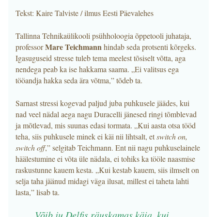
Tekst: Kaire Talviste / ilmus Eesti Päevalehes
Tallinna Tehnikaülikooli psühholoogia õppetooli juhataja,
Mare Teichmann
professor
hindab seda protsenti kõrgeks.
Igasuguseid stresse tuleb tema meelest tõsiselt võtta, aga
nendega peab ka ise hakkama saama. „Ei valitsus ega
tööandja hakka seda ära võtma,” tõdeb ta.
Sarnast stressi kogevad paljud juba puhkusele jäädes, kui
nad veel nädal aega nagu Duracelli jänesed ringi tõmblevad
ja mõtlevad, mis suunas edasi tormata. „Kui aasta otsa tööd
teha, siis puhkusele minek ei käi nii lihtsalt, et
switch on,
switch off
,” selgitab Teichmann. Ent nii nagu puhkuselainele
häälestumine ei võta üle nädala, ei tohiks ka tööle naasmise
raskustunne kauem kesta. „Kui kestab kauem, siis ilmselt on
selja taha jäänud midagi väga ilusat, millest ei taheta lahti
lasta,” lisab ta.
Võib ju Delfis räuskamas käia, kui