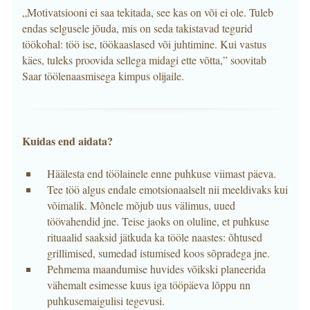
„Motivatsiooni ei saa tekitada, see kas on või ei ole. Tuleb
endas selgusele jõuda, mis on seda takistavad tegurid
töökohal: töö ise, töökaaslased või juhtimine. Kui vastus
käes, tuleks proovida sellega midagi ette võtta,” soovitab
Saar töölenaasmisega kimpus olijaile.
Kuidas end aidata?
Häälesta end töölainele enne puhkuse viimast päeva.
Tee töö algus endale emotsionaalselt nii meeldivaks kui
võimalik. Mõnele mõjub uus välimus, uued
töövahendid jne. Teise jaoks on oluline, et puhkuse
rituaalid saaksid jätkuda ka tööle naastes: õhtused
grillimised, sumedad istumised koos sõpradega jne.
Pehmema maandumise huvides võikski planeerida
vähemalt esimesse kuus iga tööpäeva lõppu nn
puhkusemaigulisi tegevusi.