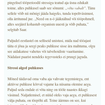
pingelisel tööperioodil stressiga teatud aja üsna edukalt
toime, alles puhkusel saab see sõnumi:
„võta vabalt”
. Tänu
sellele võib nii mõnigi jääda haigeks, tunda topeltväsimust,
olla ärritunud jne. „Need on n-ö jääknähud või tööpohmell,
alles seejärel kohastub organism uuesti ja võib puhata,”
selgitab Saar.
Paljudel eestlastel on selliseid unistusi, mida nad tööajast
täita ei jõua ja seegi peaks puhkuse sisse ära mahtuma, olgu
see aidakatuse vahetus või talvehoidiste vaaritamine.
Nädalast paarist nendeks tegevusteks ei pruugi jaguda.
Stressi alged puhkuses
Mõned täidavad oma vaba aja vahvate tegemistega, ent
aktiivse puhkuse kõrval vajame ka niisama olemise aega.
Paljud seda endale ei võta ning on tööle naastes ikkagi
väsinud. Naljatlemisel, et nüüd oleks vaja aega, et puhkusest
välja puhata, on tõepõhi all. Teine äärmus on see, kui