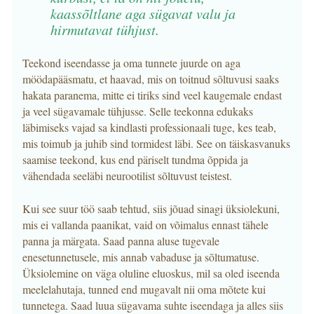
kaassõltlane aga sügavat valu ja
hirmutavat tühjust.
Teekond iseendasse ja oma tunnete juurde on aga
möödapääsmatu, et haavad, mis on toitnud sõltuvusi saaks
hakata paranema, mitte ei tiriks sind veel kaugemale endast
ja veel sügavamale tühjusse. Selle teekonna edukaks
läbimiseks vajad sa kindlasti professionaali tuge, kes teab,
mis toimub ja juhib sind tormidest läbi. See on täiskasvanuks
saamise teekond, kus end päriselt tundma õppida ja
vähendada seeläbi neurootilist sõltuvust teistest.
Kui see suur töö saab tehtud, siis jõuad sinagi üksiolekuni,
mis ei vallanda paanikat, vaid on võimalus ennast tähele
panna ja märgata. Saad panna aluse tugevale
enesetunnetusele, mis annab vabaduse ja sõltumatuse.
Üksiolemine on väga oluline eluoskus, mil sa oled iseenda
meelelahutaja, tunned end mugavalt nii oma mõtete kui
tunnetega. Saad luua sügavama suhte iseendaga ja alles siis