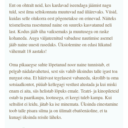
Ent on ohtralt neid, kes kardavad iseendaga jäämist nagu
tuld, sest ilma seltskonnata muutuvad nad üliärevaks. Viisid,
kuidas selle olukorra eest põgenetakse on erinevad. Näiteks
teismelisena rasestunud naine on suureks kasvatanud neli
last. Kodus jääb üha vaiksemaks ja muutusega on raske
kohaneda. Auga väljateenitud vabaduse nautimise asemel
jääb naine uuesti rasedaks. Üksiolemine on edasi lükatud
vähemalt 18 aastaks!
Oma pikaaegse suhte lõpetanud noor naine tunnistab, et
pelgab nädalavahetusi, sest siis vahib üksindus talle igast toa
nurgast otsa. Et häirivast tegelasest vabaneda, skrollib ta oma
sotsiaalkontot, püüab kellegagi vestlust alustada ja kui miski
enam ei aita, siis helistab lõpuks emale. Teatri- ja kinopileteid
ostab ta paarikaupa, lootusega, et keegi tuleb kampa. Kui
seltsilist ei leidu, jätab ka ise minemata. Üksinda einestamine
toob talle pisara silma ja on ülimalt ebatõenäoline, et ta
kunagi üksinda reisile läheks.