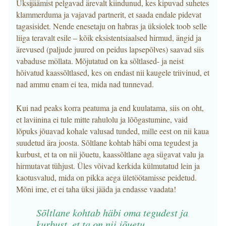
Üksijäämist pelgavad ärevalt kiindunud, kes kipuvad suhetes
klammerduma ja vajavad partnerit, et saada endale pidevat
tagasisidet. Nende enesetaju on habras ja üksiolek toob selle
liiga teravalt esile – kõik eksistentsiaalsed hirmud, ängid ja
ärevused (paljude juured on peidus lapsepõlves) saavad siis
vabaduse möllata. Mõjutatud on ka sõltlased- ja neist
hõivatud kaassõltlased, kes on endast nii kaugele triivinud, et
nad ammu enam ei tea, mida nad tunnevad.
Kui nad peaks korra peatuma ja end kuulatama, siis on oht,
et laviinina ei tule mitte rahulolu ja lõõgastumine, vaid
lõpuks jõuavad kohale valusad tunded, mille eest on nii kaua
suudetud ära joosta. Sõltlane kohtab häbi oma tegudest ja
kurbust, et ta on nii jõuetu, kaassõltlane aga sügavat valu ja
hirmutavat tühjust. Üles võivad kerkida külmutatud lein ja
kaotusvalud, mida on pikka aega ületöötamisse peidetud.
Mõni ime, et ei taha üksi jääda ja endasse vaadata!
Sõltlane kohtab häbi oma tegudest ja
kurbust, et ta on nii jõuetu,