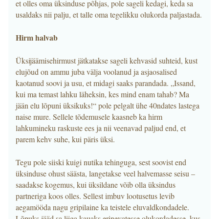
et olles oma üksinduse põhjas, pole sageli kedagi, keda sa
usaldaks nii palju, et talle oma tegelikku olukorda paljastada.
Hirm halvab
Üksijäämisehirmust jätkatakse sageli kehvasid suhteid, kust
elujõud on ammu juba välja voolanud ja asjaosalised
kaotanud soovi ja usu, et midagi saaks parandada. „Issand,
kui ma temast lahku läheksin, kes mind enam tahab? Ma
jään elu lõpuni üksikuks!“ pole pelgalt ühe 40ndates lastega
naise mure. Sellele tõdemusele kaasneb ka hirm
lahkumineku raskuste ees ja nii veenavad paljud end, et
parem kehv suhe, kui päris üksi.
Tegu pole siiski kuigi nutika tehinguga, sest soovist end
üksinduse ohust säästa, langetakse veel halvemasse seisu –
saadakse kogemus, kui üksildane võib olla üksindus
partneriga koos olles. Sellest imbuv lootusetus levib
aegamööda nagu gripilaine ka teistele eluvaldkondadele.
Lõpuks jääd sa liiga kauaks erinevatesse olukordadesse, kus