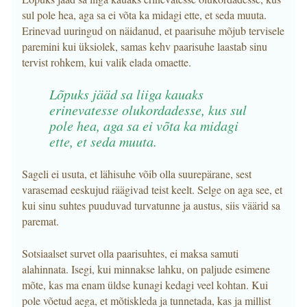
sul pole hea, aga sa ei võta ka midagi ette, et seda muuta.
Erinevad uuringud on näidanud, et paarisuhe mõjub tervisele
paremini kui üksiolek, samas kehv paarisuhe laastab sinu
tervist rohkem, kui valik elada omaette.
Lõpuks jääd sa liiga kauaks
erinevatesse olukordadesse, kus sul
pole hea, aga sa ei võta ka midagi
ette, et seda muuta.
Sageli ei usuta, et lähisuhe võib olla suurepärane, sest
varasemad eeskujud räägivad teist keelt. Selge on aga see, et
kui sinu suhtes puuduvad turvatunne ja austus, siis väärid sa
paremat.
Sotsiaalset survet olla paarisuhtes, ei maksa samuti
alahinnata. Isegi, kui minnakse lahku, on paljude esimene
mõte, kas ma enam üldse kunagi kedagi veel kohtan. Kui
pole võetud aega, et mõtiskleda ja tunnetada, kas ja millist