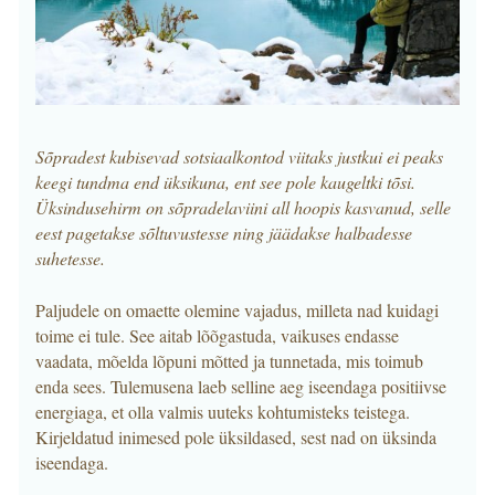
Sõpradest kubisevad sotsiaalkontod viitaks justkui ei peaks
keegi tundma end üksikuna, ent see pole kaugeltki tõsi.
Üksindusehirm on sõpradelaviini all hoopis kasvanud, selle
eest pagetakse sõltuvustesse ning jäädakse halbadesse
suhetesse.
Paljudele on omaette olemine vajadus, milleta nad kuidagi
toime ei tule. See aitab lõõgastuda, vaikuses endasse
vaadata, mõelda lõpuni mõtted ja tunnetada, mis toimub
enda sees. Tulemusena laeb selline aeg iseendaga positiivse
energiaga, et olla valmis uuteks kohtumisteks teistega.
Kirjeldatud inimesed pole üksildased, sest nad on üksinda
iseendaga.