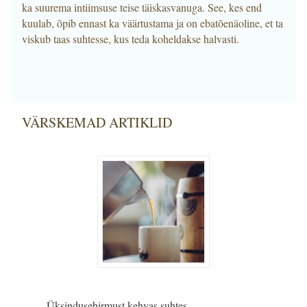
ka suurema intiimsuse teise täiskasvanuga. See, kes end
kuulab, õpib ennast ka väärtustama ja on ebatõenäoline, et ta
viskub taas suhtesse, kus teda koheldakse halvasti.
VÄRSKEMAD ARTIKLID
Üksindusehirmust kehvas suhtes