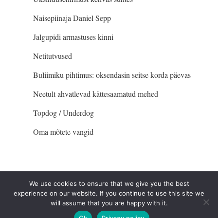
Naisepiinaja Daniel Sepp
Jalgupidi armastuses kinni
Netitutvused
Buliimiku pihtimus: oksendasin seitse korda päevas
Neetult ahvatlevad kättesaamatud mehed
Topdog / Underdog
Oma mõtete vangid
We use cookies to ensure that we give you the best
experience on our website. If you continue to use this site we
will assume that you are happy with it.
© Siin ja Praegu 2018
Ok
Privacy policy