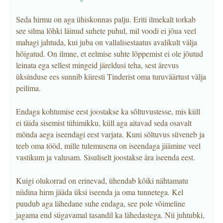
Seda hirmu on aga ühiskonnas palju. Eriti ilmekalt torkab
see silma lõhki läinud suhete puhul, mil voodi ei jõua veel
mahagi jahtuda, kui juba on vallalisestaatus avalikult välja
hõigatud. On ilmne, et eelmise suhte lõppemist ei ole jõutud
leinata ega sellest mingeid järeldusi teha, sest ärevus
üksinduse ees sunnib kiiresti Tinderist oma turuväärtust välja
peilima.
Endaga kohtumise eest joostakse ka sõltuvustesse, mis küll
ei täida sisemist tühimikku, küll aga aitavad seda osavalt
mõnda aega iseendagi eest varjata. Kuni sõltuvus süveneb ja
teeb oma tööd, mille tulemusena on iseendaga jäämine veel
vastikum ja valusam. Sisuliselt joostakse ära iseenda eest.
Kuigi olukorrad on erinevad, ühendab kõiki nähtamatu
niidina hirm jääda üksi iseenda ja oma tunnetega. Kel
puudub aga lähedane suhe endaga, see pole võimeline
jagama end sügavamal tasandil ka lähedastega. Nii juhtubki,