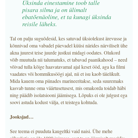
Üksinda einestamine toob talle
pisara silma ja on ülimalt
ebatõenäoline, et ta kunagi üksinda
reisile läheks.
Tal on palju suguõdesid, kes satuvad üksiolekust ärevusse ja
kõnnivad oma vabadel päevadel küüsi närides närviliselt ühe
akna juurest teise juurde justkui midagi oodates. Olukord
võib muutuda nii talumatuks, et tabavad paanikahood – need
võivad tulla kõige haavatavamal ajal keset ööd, aga ka filmi
vaadates või hommikusöögi ajal, nii et isu kaob täielikult.
Mida kauem oma piinades marineeritakse, seda suuremaks
kasvab tunne oma väärtusetusest, mis omakorda toidab häbi
ning päädib isolatsiooni jäämisega. Lõpuks ei ole julgust ega
soovi astuda kodust välja, et teistega kohtuda.
Jooksjad…
See teema ei puuduta kaugeltki vaid naisi. Ühe mehe