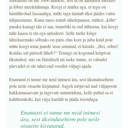
sõbralistis on üle 1000 inimese, sest ta on äärmiselt meeldiv
ja lõbus meelelahutaja. Keegi ei märka aga, et tegu on
hästilihvitud fassaadiga, mille taga laiutab üksi jäädes valus
tühjusetunne. Kuna mees toitub tähelepanust, millest „kõht“
paraku kunagi täis ei saa, tunnebki ta end tühisena, kui keegi
talle kaasa ei ela ega aplodeeri. Selle mehe kõige
lähedasemaks sõbraks on päris elus koer ja juba kuid pole
mitte keegi tema juurde sisse astunud, et küsida: „Hei, sõber!
Kuidas sul päriselt läheb?“ Temagi on kogenud kriipivat
üksindust, mis on füüsiliselt nii raske tunne, et vabadel
päevadel ei ole tahet end voodist väljagi ajada.
Enamasti ei tunne me neid inimesi ära, sest üksindusehirm
pole neile otsaette kirjutatud. Sageli mõjuvad nad väljapoole
hakkamasaavate ja tugevate natuuridena, kelle puhul sa ei
kahtlustakski, kui väga kardab ta jääda iseendaga.
Enamasti ei tunne me neid inimesi
ära, sest üksindusehirm pole neile
otsaette kirjutatud.