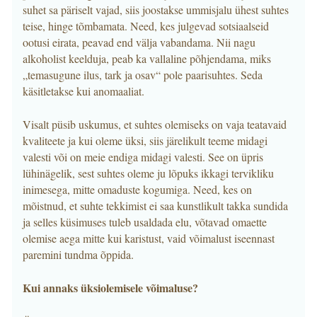
suhet sa päriselt vajad, siis joostakse ummisjalu ühest suhtes
teise, hinge tõmbamata. Need, kes julgevad sotsiaalseid
ootusi eirata, peavad end välja vabandama. Nii nagu
alkoholist keelduja, peab ka vallaline põhjendama, miks
„temasugune ilus, tark ja osav“ pole paarisuhtes. Seda
käsitletakse kui anomaaliat.
Visalt püsib uskumus, et suhtes olemiseks on vaja teatavaid
kvaliteete ja kui oleme üksi, siis järelikult teeme midagi
valesti või on meie endiga midagi valesti. See on üpris
lühinägelik, sest suhtes oleme ju lõpuks ikkagi tervikliku
inimesega, mitte omaduste kogumiga. Need, kes on
mõistnud, et suhte tekkimist ei saa kunstlikult takka sundida
ja selles küsimuses tuleb usaldada elu, võtavad omaette
olemise aega mitte kui karistust, vaid võimalust iseennast
paremini tundma õppida.
Kui annaks üksiolemisele võimaluse?