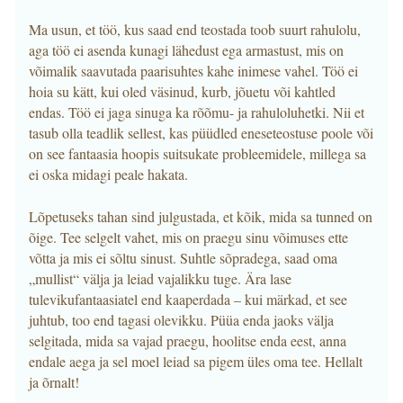
Ma usun, et töö, kus saad end teostada toob suurt rahulolu,
aga töö ei asenda kunagi lähedust ega armastust, mis on
võimalik saavutada paarisuhtes kahe inimese vahel. Töö ei
hoia su kätt, kui oled väsinud, kurb, jõuetu või kahtled
endas. Töö ei jaga sinuga ka rõõmu- ja rahuloluhetki. Nii et
tasub olla teadlik sellest, kas püüdled eneseteostuse poole või
on see fantaasia hoopis suitsukate probleemidele, millega sa
ei oska midagi peale hakata.
Lõpetuseks tahan sind julgustada, et kõik, mida sa tunned on
õige. Tee selgelt vahet, mis on praegu sinu võimuses ette
võtta ja mis ei sõltu sinust. Suhtle sõpradega, saad oma
„mullist“ välja ja leiad vajalikku tuge. Ära lase
tulevikufantaasiatel end kaaperdada – kui märkad, et see
juhtub, too end tagasi olevikku. Püüa enda jaoks välja
selgitada, mida sa vajad praegu, hoolitse enda eest, anna
endale aega ja sel moel leiad sa pigem üles oma tee. Hellalt
ja õrnalt!