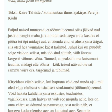
seda, mina pean ka tegema!
Tekst: Kaire Talviste / kommentaar ilmus ajakirjas Pere ja
Kodu
Paljud naised tunnevad, et tööturult eemal olles jäävad nad
justkui rongist maha ja kui nüüd seda aega enda kasuks ei
pööra (ei õpi midagi uut, ei täienda end, ei alusta oma äriga),
siis oled hea võimaluse käest lasknud. Juhul kui sul puudub
selge visioon sellest, mis töö sind sütitab, võib ärevus
kergesti võimust võtta. Tunned, et peaksid oma kutsumust
teadma, midagi ette võtma – kõik teised näivad olevat
sammu võrra ees, targemad ja tublimad.
Kirjeldatu viitab sellele, kui haprana võid end tunda ajal, mil
oled väga olulisest sotsiaalsest struktuurist (tööturult) eemal.
Võid hakata kahtlema oma oskustes, teadmistes,
vajalikkuses. Eriti halvavalt võib see mõjuda neile, kes on
oma väärtuse sidunud saavutustega, sest neile näib, et
lapsega kodusolemise aeg on kaotatud aeg. See pole