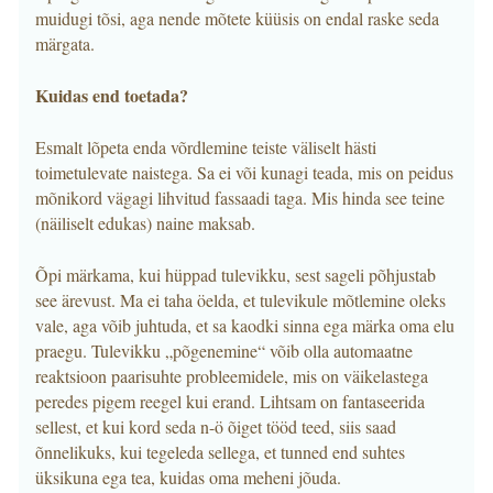
muidugi tõsi, aga nende mõtete küüsis on endal raske seda
märgata.
Kuidas end toetada?
Esmalt lõpeta enda võrdlemine teiste väliselt hästi
toimetulevate naistega. Sa ei või kunagi teada, mis on peidus
mõnikord vägagi lihvitud fassaadi taga. Mis hinda see teine
(näiliselt edukas) naine maksab.
Õpi märkama, kui hüppad tulevikku, sest sageli põhjustab
see ärevust. Ma ei taha öelda, et tulevikule mõtlemine oleks
vale, aga võib juhtuda, et sa kaodki sinna ega märka oma elu
praegu. Tulevikku „põgenemine“ võib olla automaatne
reaktsioon paarisuhte probleemidele, mis on väikelastega
peredes pigem reegel kui erand. Lihtsam on fantaseerida
sellest, et kui kord seda n-ö õiget tööd teed, siis saad
õnnelikuks, kui tegeleda sellega, et tunned end suhtes
üksikuna ega tea, kuidas oma meheni jõuda.