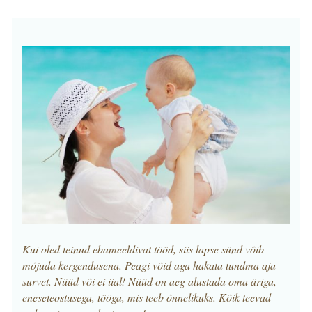
Kui oled teinud ebameeldivat tööd, siis lapse sünd võib
mõjuda kergendusena. Peagi võid aga hakata tundma aja
survet. Nüüd või ei iial! Nüüd on aeg alustada oma äriga,
eneseteostusega, tööga, mis teeb õnnelikuks. Kõik teevad