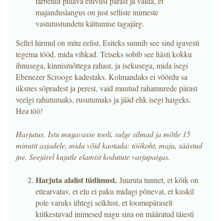
tarbetult pillava eluviisi pärast ja väida, et
majanduslangus on just selliste inimeste
vastutustundetu käitumise tagajärg.
Sellel hirmul on mitu eelist. Esiteks sunnib see sind igavesti
tegema tööd, mida vihkad. Teiseks sobib see hästi kokku
ihnusega, kinnismõttega rahast, ja isekusega, mida isegi
Ebenezer Scrooge kadestaks. Kolmandaks ei võõrdu sa
üksnes sõpradest ja perest, vaid muutud rahamurede pärast
veelgi rahutumaks, rusutumaks ja jääd ehk isegi haigeks.
Hea töö!
Harjutus. Istu mugavasse tooli, sulge silmad ja mõtle 15
minutit asjadele, mida võid kaotada: töökoht, maja, säästud
jne. Seejärel kujutle elamist kodutute varjupaigas.
Harjuta alalist tüdimust.
Juuruta tunnet, et kõik on
ettearvatav, et elu ei paku midagi põnevat, et kuskil
pole varuks ühtegi seiklust, et loomupäraselt
kütkestavad inimesed nagu sina on määratud täiesti