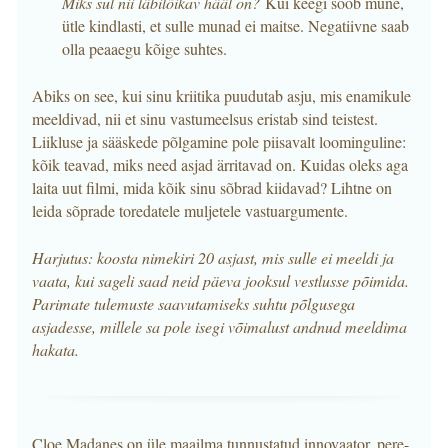
Miks sul nii läbilõikav hääl on?
Kui keegi sööb mune,
ütle kindlasti, et sulle munad ei maitse. Negatiivne saab
olla peaaegu kõige suhtes.
Abiks on see, kui sinu kriitika puudutab asju, mis enamikule
meeldivad, nii et sinu vastumeelsus eristab sind teistest.
Liikluse ja sääskede põlgamine pole piisavalt loominguline:
kõik teavad, miks need asjad ärritavad on. Kuidas oleks aga
laita uut filmi, mida kõik sinu sõbrad kiidavad? Lihtne on
leida sõprade toredatele muljetele vastuargumente.
Harjutus: koosta nimekiri 20 asjast, mis sulle ei meeldi ja
vaata, kui sageli saad neid päeva jooksul vestlusse põimida.
Parimate tulemuste saavutamiseks suhtu põlgusega
asjadesse, millele sa pole isegi võimalust andnud meeldima
hakata.
Cloe Madanes on üle maailma tunnustatud innovaator, pere-