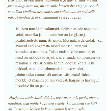
just midagi hirmsat, mis ta sulle lapsepõlves tegi ja veendu,
et ta ikka kindlasti aru saaks, kui kohutavalt sa end selle
pärast tundsid ja et sa kannatad veel praegugi.
Ära naudi elumõnusid.
10.
Selliste asjade nagu toidu,
veini, muusika ja ilu nautimine on kerglaste ja
pealiskaudsete inimeste jaoks. Meenuta seda endale, kui
avastad end kogemata mõnd maitset, laulu või
kunstiteost nautimas. Tuleta endale kohe meelde, et
need on mööduvad asjad, mis ei suuda kompenseerida
maailma viletsust. Sama kehtib looduse kohta. Kui
märkad, et naudid tahtmatult kaunist vaadet,
jalutuskäiku rannas või metsas, siis peatu! Tuleta
meelde, et maailm on täis vaesust, haigusi ja hävingut.
Looduse ilu on petlik.
Harjutus: osale kord nädalas tegevuses, mis peaks olema
nauditav, aga mõtle kogu aeg sellele, kui mõttetu see kõik
on. Teisisõnu keskendu kogu rõõmu hävitamisele.