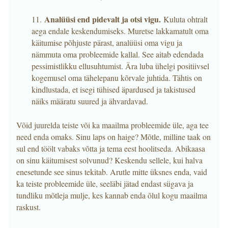
Analüüsi end pidevalt ja otsi vigu.
11.
Kuluta ohtralt
aega endale keskendumiseks. Muretse lakkamatult oma
käitumise põhjuste pärast, analüüsi oma vigu ja
nämmuta oma probleemide kallal. See aitab edendada
pessimistlikku ellusuhtumist. Ära luba ühelgi positiivsel
kogemusel oma tähelepanu kõrvale juhtida. Tähtis on
kindlustada, et isegi tühised äpardused ja takistused
näiks määratu suured ja ähvardavad.
Võid juurelda teiste või ka maailma probleemide üle, aga tee
need enda omaks. Sinu laps on haige? Mõtle, milline taak on
sul end töölt vabaks võtta ja tema eest hoolitseda. Abikaasa
on sinu käitumisest solvunud? Keskendu sellele, kui halva
enesetunde see sinus tekitab. Arutle mitte üksnes enda, vaid
ka teiste probleemide üle, seeläbi jätad endast sügava ja
tundliku mõtleja mulje, kes kannab enda õlul kogu maailma
raskust.