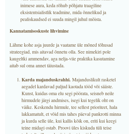
inimese aura, keda rõhub põhjatu traagiline
eksistentsialistlik teadmine, mida õnnelikud ja
pealiskaudsed ei suuda mingil juhul mõista.
Kannatamisoskuste lihvimine
Lähme kohe asja juurde ja vaatame üle mõned tõhusad
strateegiad, mis aitavad õnnetu olla. See nimekiri pole
kaugeltki ammendav, aga nelja-viie praktika kasutamine
aitab sul oma annet täiustada.
Karda majanduskrahhi.
Majanduslikult rasketel
aegadel kardavad paljud kaotada tööd või sääste.
Kunst, kuidas oma elu segi pöörata, seisneb neile
hirmudele järgi andmises, isegi kui tegelik oht on
väike. Keskendu hirmule, tee sellest prioriteet, hala
lakkamatult, et võid mis tahes päeval pankrotti minna
ja kurda selle üle, kui kallis kõik on, eriti kui keegi
teine midagi ostab. Proovi üles kiskuda tüli teise