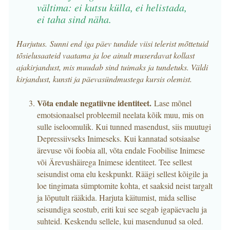
vältima: ei kutsu külla, ei helistada,
ei taha sind näha.
Harjutus. Sunni end iga päev tundide viisi telerist mõttetuid
tõsielusaateid vaatama ja loe ainult muserdavat kollast
ajakirjandust, mis muudab sind tuimaks ja tundetuks. Väldi
kirjandust, kunsti ja päevasündmustega kursis olemist.
Võta endale negatiivne identiteet.
Lase mõnel
emotsionaalsel probleemil neelata kõik muu, mis on
sulle iseloomulik. Kui tunned masendust, siis muutugi
Depressiivseks Inimeseks. Kui kannatad sotsiaalse
ärevuse või foobia all, võta endale Foobilise Inimese
või Ärevushäirega Inimese identiteet. Tee sellest
seisundist oma elu keskpunkt. Räägi sellest kõigile ja
loe tingimata sümptomite kohta, et saaksid neist targalt
ja lõputult rääkida. Harjuta käitumist, mida sellise
seisundiga seostub, eriti kui see segab igapäevaelu ja
suhteid. Keskendu sellele, kui masendunud sa oled.