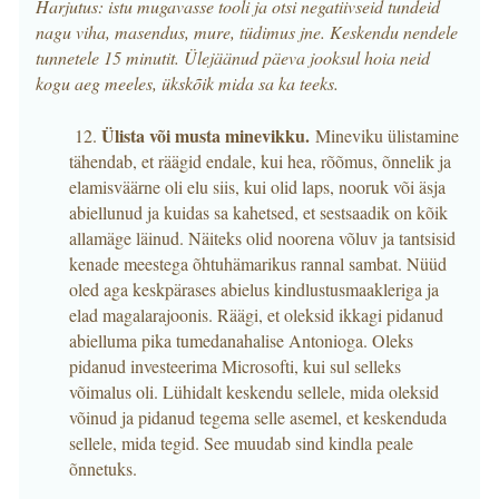
Harjutus: istu mugavasse tooli ja otsi negatiivseid tundeid
nagu viha, masendus, mure, tüdimus jne. Keskendu nendele
tunnetele 15 minutit. Ülejäänud päeva jooksul hoia neid
kogu aeg meeles, ükskõik mida sa ka teeks.
Ülista või musta minevikku.
12.
Mineviku ülistamine
tähendab, et räägid endale, kui hea, rõõmus, õnnelik ja
elamisväärne oli elu siis, kui olid laps, nooruk või äsja
abiellunud ja kuidas sa kahetsed, et sestsaadik on kõik
allamäge läinud. Näiteks olid noorena võluv ja tantsisid
kenade meestega õhtuhämarikus rannal sambat. Nüüd
oled aga keskpärases abielus kindlustusmaakleriga ja
elad magalarajoonis. Räägi, et oleksid ikkagi pidanud
abielluma pika tumedanahalise Antonioga. Oleks
pidanud investeerima Microsofti, kui sul selleks
võimalus oli. Lühidalt keskendu sellele, mida oleksid
võinud ja pidanud tegema selle asemel, et keskenduda
sellele, mida tegid. See muudab sind kindla peale
õnnetuks.