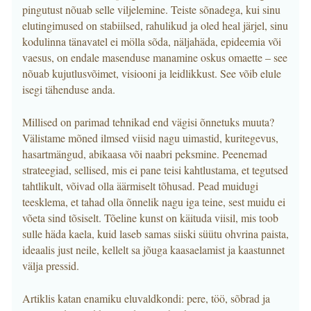
pingutust nõuab selle viljelemine. Teiste sõnadega, kui sinu
elutingimused on stabiilsed, rahulikud ja oled heal järjel, sinu
kodulinna tänavatel ei mölla sõda, näljahäda, epideemia või
vaesus, on endale masenduse manamine oskus omaette – see
nõuab kujutlusvõimet, visiooni ja leidlikkust. See võib elule
isegi tähenduse anda.
Millised on parimad tehnikad end vägisi õnnetuks muuta?
Välistame mõned ilmsed viisid nagu uimastid, kuritegevus,
hasartmängud, abikaasa või naabri peksmine. Peenemad
strateegiad, sellised, mis ei pane teisi kahtlustama, et tegutsed
tahtlikult, võivad olla äärmiselt tõhusad. Pead muidugi
teesklema, et tahad olla õnnelik nagu iga teine, sest muidu ei
võeta sind tõsiselt. Tõeline kunst on käituda viisil, mis toob
sulle häda kaela, kuid laseb samas siiski süütu ohvrina paista,
ideaalis just neile, kellelt sa jõuga kaasaelamist ja kaastunnet
välja pressid.
Artiklis katan enamiku eluvaldkondi: pere, töö, sõbrad ja