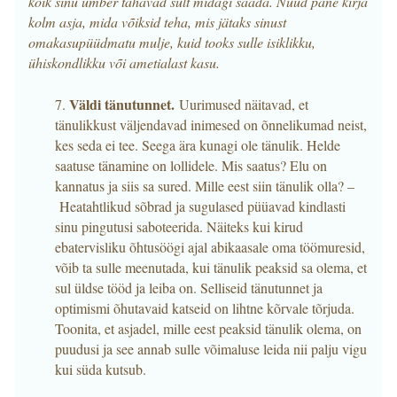
kõik sinu ümber tahavad sult midagi saada. Nüüd pane kirja
kolm asja, mida võiksid teha, mis jätaks sinust
omakasupüüdmatu mulje, kuid tooks sulle isiklikku,
ühiskondlikku või ametialast kasu.
Väldi tänutunnet.
7.
Uurimused näitavad, et
tänulikkust väljendavad inimesed on õnnelikumad neist,
kes seda ei tee. Seega ära kunagi ole tänulik. Helde
saatuse tänamine on lollidele. Mis saatus? Elu on
kannatus ja siis sa sured. Mille eest siin tänulik olla? –
Heatahtlikud sõbrad ja sugulased püüavad kindlasti
sinu pingutusi saboteerida. Näiteks kui kirud
ebatervisliku õhtusöögi ajal abikaasale oma töömuresid,
võib ta sulle meenutada, kui tänulik peaksid sa olema, et
sul üldse tööd ja leiba on. Selliseid tänutunnet ja
optimismi õhutavaid katseid on lihtne kõrvale tõrjuda.
Toonita, et asjadel, mille eest peaksid tänulik olema, on
puudusi ja see annab sulle võimaluse leida nii palju vigu
kui süda kutsub.