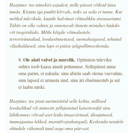
Harjutus: tee nimekiri asjadest, mille pärast võiksid tänu
tunda. Kirjuta iga punkti kõrvale, miks sa seda ei tunne. Kui
mõtled tulevikule, kujutle halvimat võimalikku stsenaariumi.
Tähtis on olla valmis ja ennetavalt õnnetu mistahes hädaks
või tragöödiaks. Mõtle kõigile võimalustele:
terrorirünnakud, loodusõnnetused, surmahaigused, tohutud
viljaikaldused, sinu laps ei pääse jalgpallimeeskonda.
Ole alati valvel ja murelik.
8.
Optimism tuleviku
suhtes toob kaasa ainult pettumuse. Sellepärast anna
oma parim, et uskuda: sinu abielu saab olema vaevaline,
sinu lapsed ei armasta sind, sinu äri ebaõnnestub ja sul
ei laabu miski.
Harjutus: tee pisut uurimistööd selle kohta, millised
looduslikud või inimeste põhjustatud katastroofid sinu
lähikonnas võivad aset leida (maavärinad, üleujutused,
tuumajaama lekked, marutõvepuhangud). Keskendu nendele
ohtudele vähemalt tund aega oma päevast.