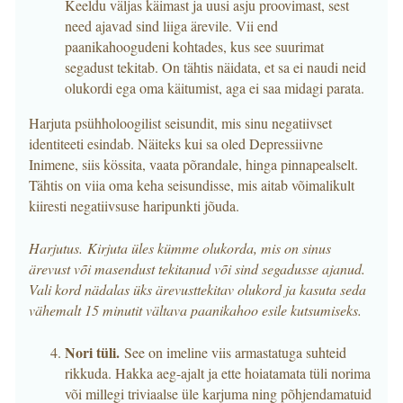
Keeldu väljas käimast ja uusi asju proovimast, sest
need ajavad sind liiga ärevile. Vii end
paanikahoogudeni kohtades, kus see suurimat
segadust tekitab. On tähtis näidata, et sa ei naudi neid
olukordi ega oma käitumist, aga ei saa midagi parata.
Harjuta psühholoogilist seisundit, mis sinu negatiivset
identiteeti esindab. Näiteks kui sa oled Depressiivne
Inimene, siis kössita, vaata põrandale, hinga pinnapealselt.
Tähtis on viia oma keha seisundisse, mis aitab võimalikult
kiiresti negatiivsuse haripunkti jõuda.
Harjutus. Kirjuta üles kümme olukorda, mis on sinus
ärevust või masendust tekitanud või sind segadusse ajanud.
Vali kord nädalas üks ärevusttekitav olukord ja kasuta seda
vähemalt 15 minutit vältava paanikahoo esile kutsumiseks.
Nori tüli.
See on imeline viis armastatuga suhteid
rikkuda. Hakka aeg-ajalt ja ette hoiatamata tüli norima
või millegi triviaalse üle karjuma ning põhjendamatuid