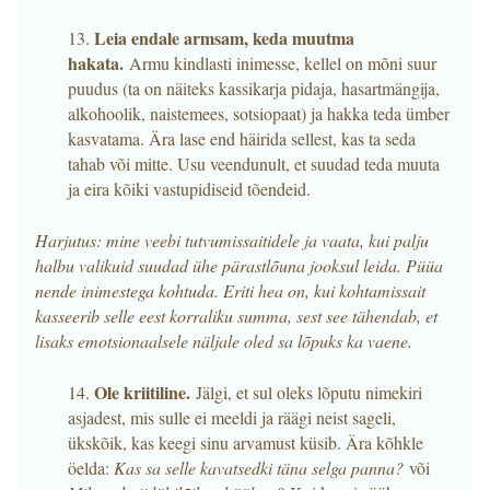
Leia endale armsam, keda muutma
13.
hakata.
Armu kindlasti inimesse, kellel on mõni suur
puudus (ta on näiteks kassikarja pidaja, hasartmängija,
alkohoolik, naistemees, sotsiopaat) ja hakka teda ümber
kasvatama. Ära lase end häirida sellest, kas ta seda
tahab või mitte. Usu veendunult, et suudad teda muuta
ja eira kõiki vastupidiseid tõendeid.
Harjutus: mine veebi tutvumissaitidele ja vaata, kui palju
halbu valikuid suudad ühe pärastlõuna jooksul leida. Püüa
nende inimestega kohtuda. Eriti hea on, kui kohtamissait
kasseerib selle eest korraliku summa, sest see tähendab, et
lisaks emotsionaalsele näljale oled sa lõpuks ka vaene.
Ole kriitiline.
14.
Jälgi, et sul oleks lõputu nimekiri
asjadest, mis sulle ei meeldi ja räägi neist sageli,
ükskõik, kas keegi sinu arvamust küsib. Ära kõhkle
öelda:
Kas sa selle kavatsedki täna selga panna?
või