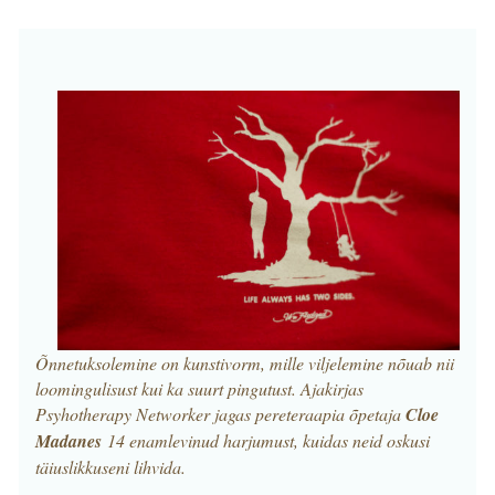
Õnnetuksolemine on kunstivorm, mille viljelemine nõuab nii
loomingulisust kui ka suurt pingutust. Ajakirjas
Psyhotherapy Networker jagas p
ereteraapia õpetaja
Cloe
Madanes
14 enamlevinud harjumust, kuidas neid oskusi
täiuslikkuseni lihvida.