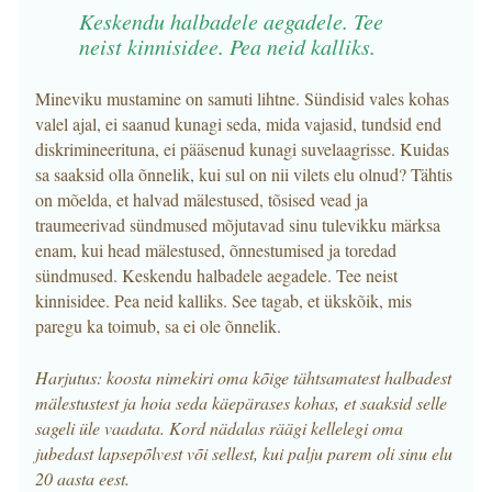
Keskendu halbadele aegadele. Tee
neist kinnisidee. Pea neid kalliks.
Mineviku mustamine on samuti lihtne. Sündisid vales kohas
valel ajal, ei saanud kunagi seda, mida vajasid, tundsid end
diskrimineerituna, ei pääsenud kunagi suvelaagrisse. Kuidas
sa saaksid olla õnnelik, kui sul on nii vilets elu olnud? Tähtis
on mõelda, et halvad mälestused, tõsised vead ja
traumeerivad sündmused mõjutavad sinu tulevikku märksa
enam, kui head mälestused, õnnestumised ja toredad
sündmused. Keskendu halbadele aegadele. Tee neist
kinnisidee. Pea neid kalliks. See tagab, et ükskõik, mis
paregu ka toimub, sa ei ole õnnelik.
Harjutus: koosta nimekiri oma kõige tähtsamatest halbadest
mälestustest ja hoia seda käepärases kohas, et saaksid selle
sageli üle vaadata. Kord nädalas räägi kellelegi oma
jubedast lapsepõlvest või sellest, kui palju parem oli sinu elu
20 aasta eest.