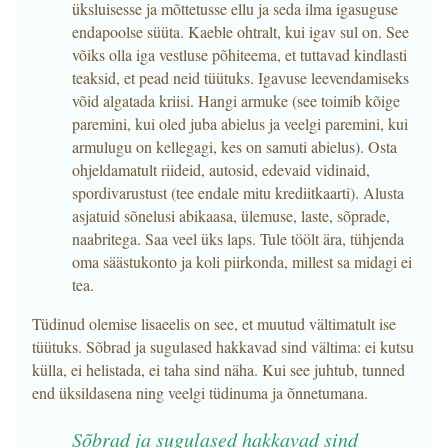
üksluisesse ja mõttetusse ellu ja seda ilma igasuguse
endapoolse süüta. Kaeble ohtralt, kui igav sul on. See
võiks olla iga vestluse põhiteema, et tuttavad kindlasti
teaksid, et pead neid tüütuks. Igavuse leevendamiseks
võid algatada kriisi. Hangi armuke (see toimib kõige
paremini, kui oled juba abielus ja veelgi paremini, kui
armulugu on kellegagi, kes on samuti abielus). Osta
ohjeldamatult riideid, autosid, edevaid vidinaid,
spordivarustust (tee endale mitu krediitkaarti). Alusta
asjatuid sõnelusi abikaasa, ülemuse, laste, sõprade,
naabritega. Saa veel üks laps. Tule töölt ära, tühjenda
oma säästukonto ja koli piirkonda, millest sa midagi ei
tea.
Tüdinud olemise lisaeelis on see, et muutud vältimatult ise
tüütuks. Sõbrad ja sugulased hakkavad sind vältima: ei kutsu
külla, ei helistada, ei taha sind näha. Kui see juhtub, tunned
end üksildasena ning veelgi tüdinuma ja õnnetumana.
Sõbrad ja sugulased hakkavad sind