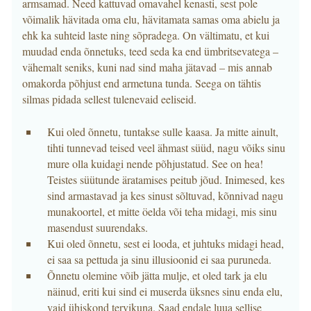
armsamad. Need kattuvad omavahel kenasti, sest pole
võimalik hävitada oma elu, hävitamata samas oma abielu ja
ehk ka suhteid laste ning sõpradega. On vältimatu, et kui
muudad enda õnnetuks, teed seda ka end ümbritsevatega –
vähemalt seniks, kuni nad sind maha jätavad – mis annab
omakorda põhjust end armetuna tunda. Seega on tähtis
silmas pidada sellest tulenevaid eeliseid.
Kui oled õnnetu, tuntakse sulle kaasa. Ja mitte ainult,
tihti tunnevad teised veel ähmast süüd, nagu võiks sinu
mure olla kuidagi nende põhjustatud. See on hea!
Teistes süütunde äratamises peitub jõud. Inimesed, kes
sind armastavad ja kes sinust sõltuvad, kõnnivad nagu
munakoortel, et mitte öelda või teha midagi, mis sinu
masendust suurendaks.
Kui oled õnnetu, sest ei looda, et juhtuks midagi head,
ei saa sa pettuda ja sinu illusioonid ei saa puruneda.
Õnnetu olemine võib jätta mulje, et oled tark ja elu
näinud, eriti kui sind ei muserda üksnes sinu enda elu,
vaid ühiskond tervikuna. Saad endale luua sellise