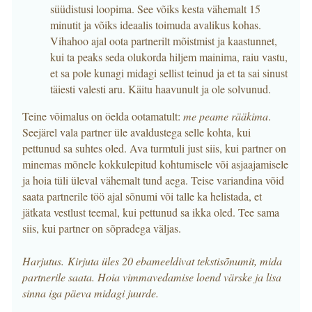
süüdistusi loopima. See võiks kesta vähemalt 15
minutit ja võiks ideaalis toimuda avalikus kohas.
Vihahoo ajal oota partnerilt mõistmist ja kaastunnet,
kui ta peaks seda olukorda hiljem mainima, raiu vastu,
et sa pole kunagi midagi sellist teinud ja et ta sai sinust
täiesti valesti aru. Käitu haavunult ja ole solvunud.
Teine võimalus on öelda ootamatult:
me peame rääkima
.
Seejärel vala partner üle avaldustega selle kohta, kui
pettunud sa suhtes oled. Ava turmtuli just siis, kui partner on
minemas mõnele kokkulepitud kohtumisele või asjaajamisele
ja hoia tüli üleval vähemalt tund aega. Teise variandina võid
saata partnerile töö ajal sõnumi või talle ka helistada, et
jätkata vestlust teemal, kui pettunud sa ikka oled. Tee sama
siis, kui partner on sõpradega väljas.
Harjutus. Kirjuta üles 20 ebameeldivat tekstisõnumit, mida
partnerile saata. Hoia vimmavedamise loend värske ja lisa
sinna iga päeva midagi juurde.