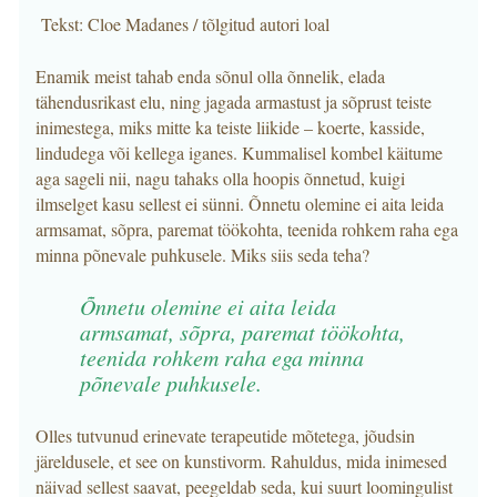
Tekst: Cloe Madanes / tõlgitud autori loal
Enamik meist tahab enda sõnul olla õnnelik, elada
tähendusrikast elu, ning jagada armastust ja sõprust teiste
inimestega, miks mitte ka teiste liikide – koerte, kasside,
lindudega või kellega iganes. Kummalisel kombel käitume
aga sageli nii, nagu tahaks olla hoopis õnnetud, kuigi
ilmselget kasu sellest ei sünni. Õnnetu olemine ei aita leida
armsamat, sõpra, paremat töökohta, teenida rohkem raha ega
minna põnevale puhkusele. Miks siis seda teha?
Õnnetu olemine ei aita leida
armsamat, sõpra, paremat töökohta,
teenida rohkem raha ega minna
põnevale puhkusele.
Olles tutvunud erinevate terapeutide mõtetega, jõudsin
järeldusele, et see on kunstivorm. Rahuldus, mida inimesed
näivad sellest saavat, peegeldab seda, kui suurt loomingulist