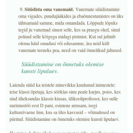
Süüdista oma vanemaid.
9.
Vanemate süüdistamine
oma vigades, puudujääkides ja ebaõnnestumistes on üks
tähtsamaid samme, mida omandada. Lõppude lõpuks
tegid ju vanemad sinust selle, kes sa praegu oled, sinul
polnud selle kõigega midagi pistmist. Kui sul juhtub
olema häid omadusi või edusamme, ära neid küll
vanemate teeneks pea, need on vaid õnnelikud juhused.
Süüdistamine on õnnetuks olemise
kunsti lipulaev.
Laienda süüd ka teistele minevikku kuulunud inimestele:
teise klassi õpetaja, kes sööklas sinu peale karjus, poiss, kes
sind üheksandas klassis kiusas, ülikooliprofessor, kes sulle
uurimustöö eest D pani, esimene armsam, isegi
kultuurivaene linn, kus sa üles kasvasid – võimalused on
piiritud. Süüdistamine on õnnetuks olemise kunsti lipulaev.
Harjutus: helista ühele vanematest ja ütle, et sulle meenus