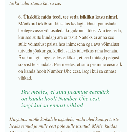
tuska valmistama kui sa ise.
Ükskõik mida teed, tee seda isikliku kasu nimel.
6.
Mõnikord tekib sul kiusatus kedagi aidata, panustada
heategevusse või osaleda kogukonna töös. Ära tee seda,
kui see sulle kuidagi ära ei tasu! Näiteks ei anna see
sulle võimalust paista hea inimesena ega ava võimalust
tutvuda jõukuriga, kellelt saaks tulevikus raha laenata.
Ära kunagi lange sellesse lõksu, et teed midagi pelgast
soovist teisi aidata. Pea meeles, et sinu peamine eesmärk
on kanda hoolt Number Ühe eest, isegi kui sa ennast
vihkad.
Pea meeles, et sinu peamine eesmärk
on kanda hoolt Number Ühe eest,
isegi kui sa ennast vihkad.
Harjutus: mõtle kõikidele asjadele, mida oled kunagi teiste
heaks teinud ja mille eest pole sulle tasutud. Mõtle, kuidas