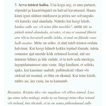
Arva teistest halba.
5.
Usu kogu aeg, et sinu partneri,
sõpradel ja kaastöötajatel on halvad kavatsused. Haara
kinni igast süütust märkusest ja pööra see solvanguks
või katseks sind alandada. Näiteks kui keegi küsib,
kuidas sulle see või teine film meeldis?
, mõtle nii:
ta
püüab mind alandada, arvates, et ma ei saanud filmist
aru
või
ta kavatseb mulle öelda, et mul on filmide osas
halb maitse.
Mõte on selles, et alati tuleb teistest oodata
halvimat. Kui keegi hilineb kokku lepitud lõunale, tuleta
ootamise ajal meelde kõik eelmised korrad, mil see
inimene hilines ja ütle endale, et ta teeb seda meelega,
lugupidamatusest sinu vastu. Jälgi kindlasti, et selleks
ajaks, kui kaaslane saabub, pulbitseksid vihast või
oleksid nii rusutud, et õhtu on rikutud. Kui teine küsib,
milles asi, ära vasta, las ta kannatab.
Harjutus. Kirjuta üles viie sugulase või sõbra nimed. Lisa
iga nime taha midagi, mida ta on kunagi minevikus teinud
või öelnud, mis tõestab, et ta on sama pühendunud sulle