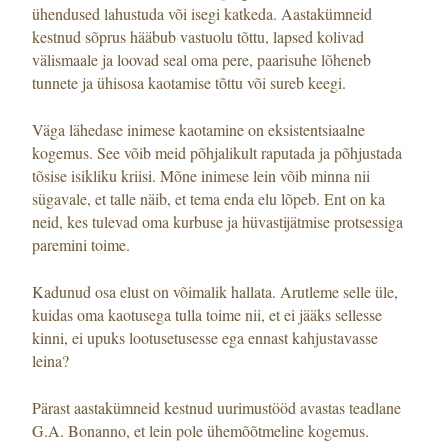
ühendused lahustuda või isegi katkeda. Aastakümneid
kestnud sõprus hääbub vastuolu tõttu, lapsed kolivad
välismaale ja loovad seal oma pere, paarisuhe lõheneb
tunnete ja ühisosa kaotamise tõttu või sureb keegi.
Väga lähedase inimese kaotamine on eksistentsiaalne
kogemus. See võib meid põhjalikult raputada ja põhjustada
tõsise isikliku kriisi. Mõne inimese lein võib minna nii
sügavale, et talle näib, et tema enda elu lõpeb. Ent on ka
neid, kes tulevad oma kurbuse ja hüvastijätmise protsessiga
paremini toime.
Kadunud osa elust on võimalik hallata. Arutleme selle üle,
kuidas oma kaotusega tulla toime nii, et ei jääks sellesse
kinni, ei upuks lootusetusesse ega ennast kahjustavasse
leina?
Pärast aastakümneid kestnud uurimustööd avastas teadlane
G.A. Bonanno, et lein pole ühemõõtmeline kogemus.