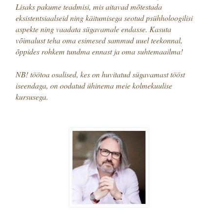
Lisaks pakume teadmisi, mis aitavad mõtestada
eksistentsiaalseid ning käitumisega seotud psühholoogilisi
aspekte ning vaadata sügavamale endasse. Kasuta
võimalust teha oma esimesed sammud uuel teekonnal,
õppides rohkem tundma ennast ja oma suhtemaailma!
NB! töötoa osalised, kes on huvitatud sügavamast tööst
iseendaga, on oodatud ühinema meie kolmekuulise
kursusega.