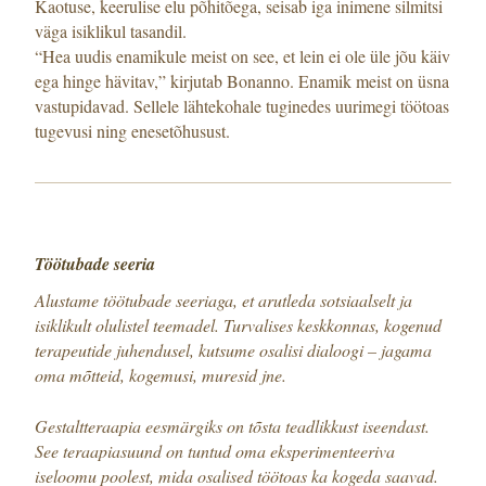
Kaotuse, keerulise elu põhitõega, seisab iga inimene silmitsi
väga isiklikul tasandil.
“Hea uudis enamikule meist on see, et lein ei ole üle jõu käiv
ega hinge hävitav,” kirjutab Bonanno. Enamik meist on üsna
vastupidavad. Sellele lähtekohale tuginedes uurimegi töötoas
tugevusi ning enesetõhusust.
Töötubade seeria
Alustame töötubade seeriaga, et arutleda sotsiaalselt ja
isiklikult olulistel teemadel. Turvalises keskkonnas, kogenud
terapeutide juhendusel, kutsume osalisi dialoogi – jagama
oma mõtteid, kogemusi, muresid jne.
Gestaltteraapia eesmärgiks on tõsta teadlikkust iseendast.
See teraapiasuund on tuntud oma eksperimenteeriva
iseloomu poolest, mida osalised töötoas ka kogeda saavad.