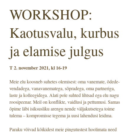
WORKSHOP:
Kaotusvalu, kurbus
ja elamise julgus
T 2. november 2021, kl 16-19
Meie elu koosneb suhetes olemisest: oma vanemate, õdede-
vendadega, vanavanematega, sõpradega, oma partneriga,
laste ja kolleegidega. Alati pole suhted lihtsad ega elu nagu
roosipeenar. Meil on konflikte, vaidlusi ja pettumusi. Samas
õpime läbi isiksusliku arengu nende väljakutsetega toime
tulema – kompromisse tegema ja uusi lahendusi leidma.
Paraku võivad kõikidest meie pingutustest hoolimata need