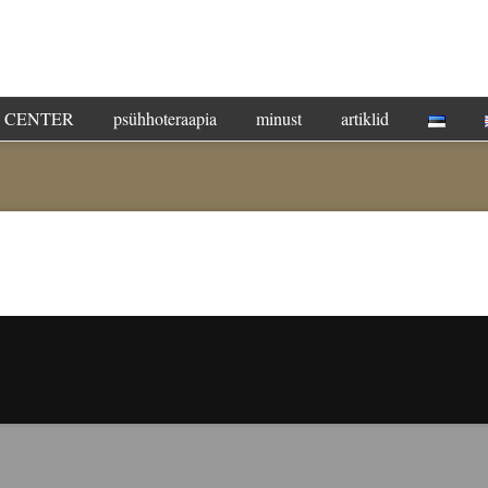
G CENTER
psühhoteraapia
minust
artiklid